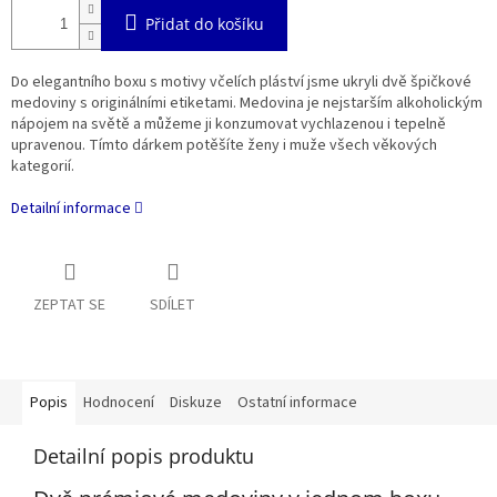
Přidat do košíku
Do elegantního boxu s motivy včelích pláství jsme ukryli dvě špičkové
medoviny s originálními etiketami. Medovina je nejstarším alkoholickým
nápojem na světě a můžeme ji konzumovat vychlazenou i tepelně
upravenou. Tímto dárkem potěšíte ženy i muže všech věkových
kategorií.
Detailní informace
ZEPTAT SE
SDÍLET
Popis
Hodnocení
Diskuze
Ostatní informace
Detailní popis produktu