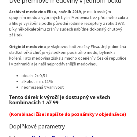
Dvě prémiové medoviny v jednom boxu
Archivní medovina Elisa
, ročník 2019
, je mistrovským
spojením medu a vybraných bylin. Medovina bez přidaného cukru
a lihu je vyráběna podle původní rodinné receptury z roku 1973.
Díky několikaletému zrání v sudech nabídne dokonalý chuťový
zážitek.
Originál medovina
je
vlajkovou lodí značky Elisa. Její jedinečná
sladkohořká chuť je výsledkem použitého medu, bylinek a
koření. Tato medovina získala mnoho ocenění v České republice
i v zahraničí a je naší nejprodávanější medovinou.
obsah: 2x 0,5 l
alkohol: min. 11%
neomezená trvanlivost
Tento dárek k výročí je dostupný ve všech
kombinacích 1 až 99
(Kombinaci čísel napište do poznámky v objednávce)
Doplňkové parametry