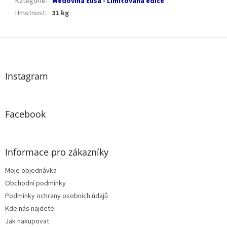
Kategorie
:
Medovina Elisa - Limitovaná edice
Hmotnost
:
31 kg
Z
á
p
a
Instagram
t
í
Facebook
Informace pro zákazníky
Moje objednávka
Obchodní podmínky
Podmínky ochrany osobních údajů
Kde nás najdete
Jak nakupovat