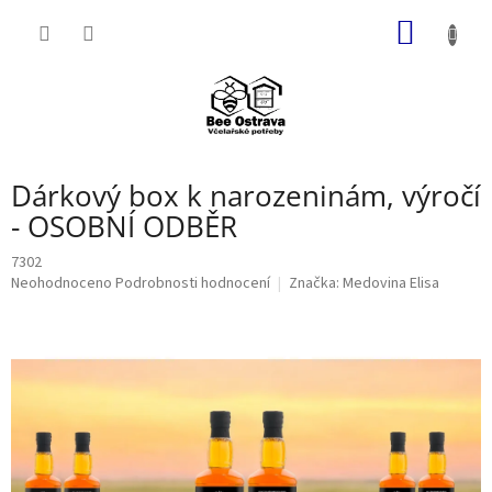
Přejít
NÁKUP
na
obsah
KOŠÍK
Dárkový box k narozeninám, výročí
- OSOBNÍ ODBĚR
7302
Průměrné
Neohodnoceno
Podrobnosti hodnocení
Značka:
Medovina Elisa
hodnocení
produktu
je
0,0
z
5
hvězdiček.