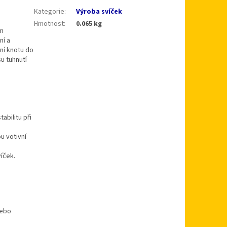
Kategorie
:
Výroba svíček
Hmotnost
:
0.065 kg
ím
ní a
ní knotu do
u tuhnutí
abilitu při
u votivní
íček.
nebo