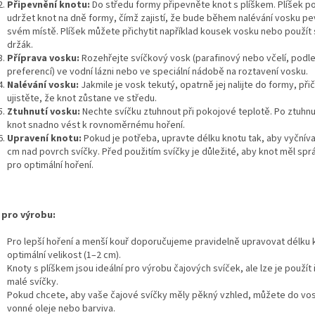
Připevnění knotu:
Do středu formy připevněte knot s plíškem. Plíšek 
udržet knot na dně formy, čímž zajistí, že bude během nalévání vosku pe
svém místě. Plíšek můžete přichytit například kousek vosku nebo použít 
držák.
Příprava vosku:
Rozehřejte svíčkový vosk (parafinový nebo včelí, podle
preferencí) ve vodní lázni nebo ve speciální nádobě na roztavení vosku.
Nalévání vosku:
Jakmile je vosk tekutý, opatrně jej nalijte do formy, př
ujistěte, že knot zůstane ve středu.
Ztuhnutí vosku:
Nechte svíčku ztuhnout při pokojové teplotě. Po ztuhnu
knot snadno vést k rovnoměrnému hoření.
Upravení knotu:
Pokud je potřeba, upravte délku knotu tak, aby vyčníval
cm nad povrch svíčky. Před použitím svíčky je důležité, aby knot měl sp
pro optimální hoření.
 pro výrobu:
Pro lepší hoření a menší kouř doporučujeme pravidelně upravovat délku 
optimální velikost (1–2 cm).
Knoty s plíškem jsou ideální pro výrobu čajových svíček, ale lze je použít i
malé svíčky.
Pokud chcete, aby vaše čajové svíčky měly pěkný vzhled, můžete do vos
vonné oleje nebo barviva.