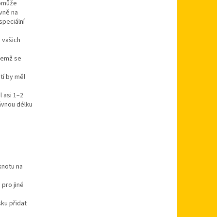
pomůže
vně na
speciální
 vašich
ičemž se
tí by měl
 asi 1–2
rávnou délku
knotu na
 pro jiné
ku přidat