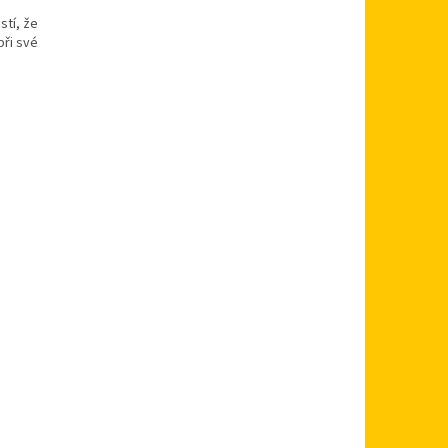
stí, že
při své