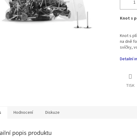
Knot s p
Knot s pl
na dně fo
svíčky, v
Detailní 
TISK
s
Hodnocení
Diskuze
ailní popis produktu