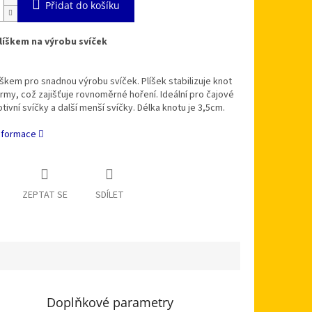
Přidat do košíku
líškem na výrobu svíček
íškem pro snadnou výrobu svíček. Plíšek stabilizuje knot
rmy, což zajišťuje rovnoměrné hoření. Ideální pro čajové
otivní svíčky a další menší svíčky. Délka knotu je 3,5cm.
informace
ZEPTAT SE
SDÍLET
Doplňkové parametry