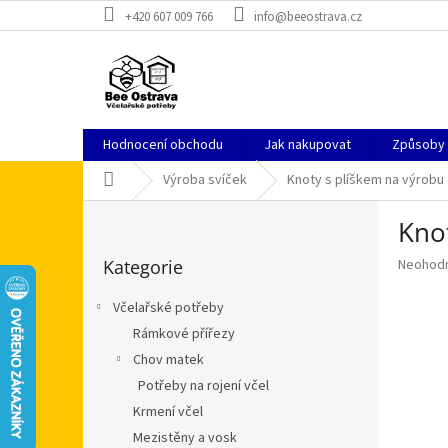
Přejít
+420 607 009 766
info@beeostrava.cz
na
obsah
Hodnocení obchodu
Jak nakupovat
Způsoby
Domů
Výroba svíček
Knoty s plíškem na výrobu
P
Knot
o
Přeskočit
s
Průměr
Kategorie
Neohod
kategorie
t
hodnoce
r
produkt
Včelařské potřeby
a
je
Rámkové přířezy
n
0,0
z
Chov matek
n
5
í
Potřeby na rojení včel
hvězdič
p
Krmení včel
a
Mezistěny a vosk