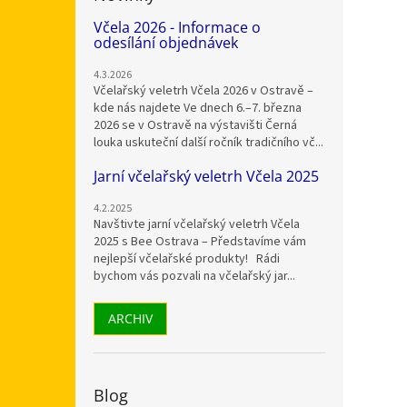
Včela 2026 - Informace o
odesílání objednávek
4.3.2026
Včelařský veletrh Včela 2026 v Ostravě –
kde nás najdete Ve dnech 6.–7. března
2026 se v Ostravě na výstavišti Černá
louka uskuteční další ročník tradičního vč...
Jarní včelařský veletrh Včela 2025
4.2.2025
Navštivte jarní včelařský veletrh Včela
2025 s Bee Ostrava – Představíme vám
nejlepší včelařské produkty! Rádi
bychom vás pozvali na včelařský jar...
ARCHIV
Blog