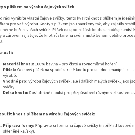
y s plíškem na výrobu čajových svíček
 rádi vyrábíte vlastní čajové svíčky, tento kvalitní knot s plíškem je ideáln
kem pro vaši výrobu. Knoty s plíškem jsou navrženy tak, aby zajistily stabil
oměrné hoření vašich svíček. Plíšek na spodní části knotu usnadňuje umístě
y a zároveň zajišťuje, že knot zůstane na svém místě během celého proces
u.
tnosti:
Materiál knotu:
100% bavlna – pro čisté a rovnoměrné hoření.
Plíšek:
Ocelový plíšek na spodní straně knotu pro snadnou manipulaci a st
výrobě.
Vhodné pro:
Výrobu čajových svíček, ale i dalších malých svíček, jako jso
svíčky.
Délka knotu:
Dostatečně dlouhá pro přizpůsobení různým velikostem sv
použít knot s plíškem na výrobu čajových svíček:
Příprava formy:
Připravte si formu na čajové svíčky (například kovové 
skleněné kalíšky).