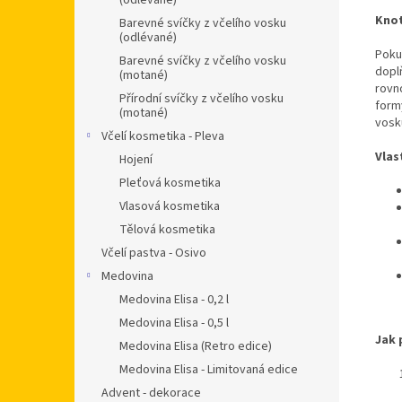
(odlévané)
Knot
Barevné svíčky z včelího vosku
(odlévané)
Pokud
Barevné svíčky z včelího vosku
doplň
(motané)
rovn
Přírodní svíčky z včelího vosku
form
(motané)
vosk
Včelí kosmetika - Pleva
Vlas
Hojení
Pleťová kosmetika
Vlasová kosmetika
Tělová kosmetika
Včelí pastva - Osivo
Medovina
Medovina Elisa - 0,2 l
Medovina Elisa - 0,5 l
Jak 
Medovina Elisa (Retro edice)
Medovina Elisa - Limitovaná edice
Advent - dekorace