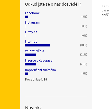
Odkud jste se o nás dozvěděli?
Tento
vaše
Facebook
dalš
(5%)
Instagram
(0%)
Firmy.cz
(0%)
Internet
(48%)
Veletrh Včela
(21%)
Inzerce v časopise
(21%)
Doporučení známého
(5%)
Počet hlasů:
19
Novinky