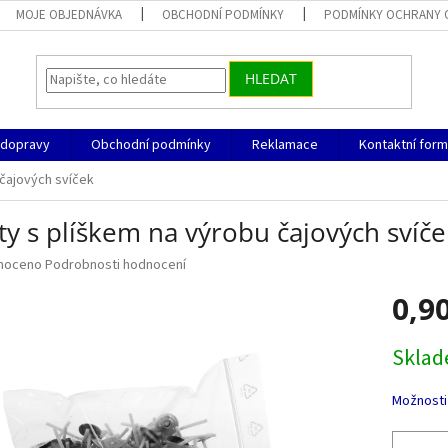
MOJE OBJEDNÁVKA
OBCHODNÍ PODMÍNKY
PODMÍNKY OCHRANY 
HLEDAT
 dopravy
Obchodní podmínky
Reklamace
Kontaktní form
 čajových svíček
y s plíškem na výrobu čajových svíče
né
noceno
Podrobnosti hodnocení
ní
0,9
u
Měrná
Skla
cena:
ek.
Možnosti