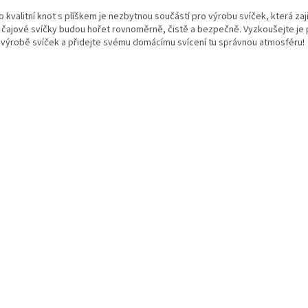
 kvalitní knot s plíškem je nezbytnou součástí pro výrobu svíček, která zaji
 čajové svíčky budou hořet rovnoměrně, čistě a bezpečně. Vyzkoušejte je 
í výrobě svíček a přidejte svému domácímu svícení tu správnou atmosféru!