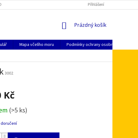
OSOBNÍCH ÚDAJŮ
KDE NÁS NAJDETE
JAK NAKUPOVAT
Přihlášení
ZPŮSO
NÁKUPNÍ
Prázdný košík
KOŠÍK
ulář
Mapa včelího moru
Podmínky ochrany osobních údajů
k
3002
0 Kč
dem
(>5 ks)
 doručení