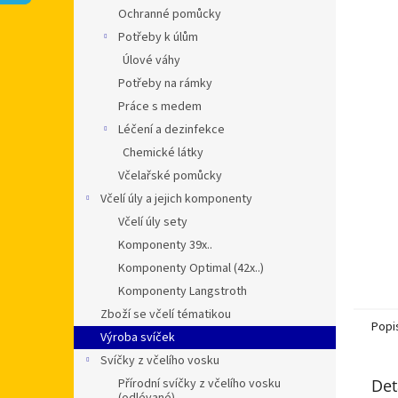
n
Ochranné pomůcky
e
Potřeby k úlům
l
Úlové váhy
Potřeby na rámky
Práce s medem
Léčení a dezinfekce
Chemické látky
Včelařské pomůcky
Včelí úly a jejich komponenty
Včelí úly sety
Komponenty 39x..
Komponenty Optimal (42x..)
Komponenty Langstroth
Zboží se včelí tématikou
Popi
Výroba svíček
Svíčky z včelího vosku
Přírodní svíčky z včelího vosku
Det