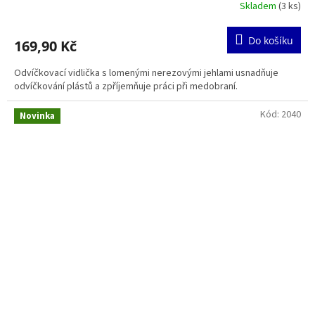
Skladem
(3 ks)
Do košíku
169,90 Kč
Odvíčkovací vidlička s lomenými nerezovými jehlami usnadňuje
odvíčkování plástů a zpříjemňuje práci při medobraní.
Kód:
2040
Novinka