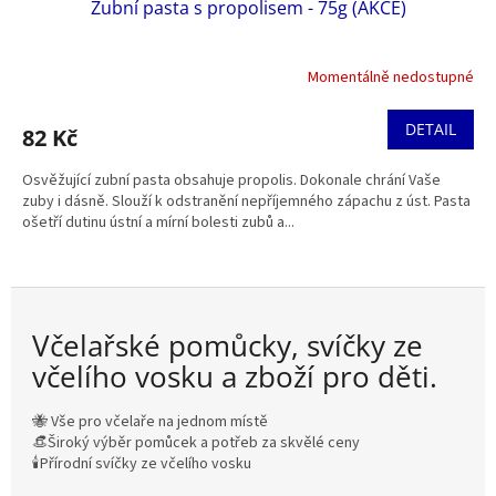
Zubní pasta s propolisem - 75g (AKCE)
Momentálně nedostupné
DETAIL
82 Kč
Osvěžující zubní pasta obsahuje propolis. Dokonale chrání Vaše
zuby i dásně. Slouží k odstranění nepříjemného zápachu z úst. Pasta
ošetří dutinu ústní a mírní bolesti zubů a...
Včelařské pomůcky, svíčky ze
včelího vosku a zboží pro děti.
🐝 Vše pro včelaře na jednom místě
👒Široký výběr pomůcek a potřeb za skvělé ceny
🕯️Přírodní svíčky ze včelího vosku