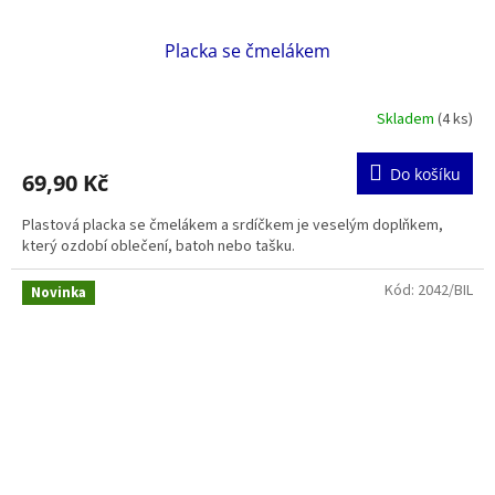
Placka se čmelákem
Skladem
(4 ks)
Do košíku
69,90 Kč
Plastová placka se čmelákem a srdíčkem je veselým doplňkem,
který ozdobí oblečení, batoh nebo tašku.
Kód:
2042/BIL
Novinka