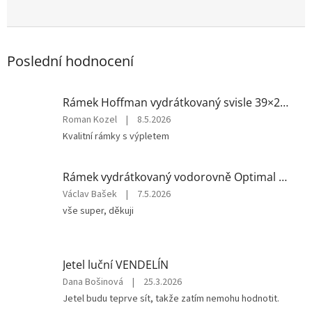
Poslední hodnocení
Rámek Hoffman vydrátkovaný svisle 39×24 (10 ks) – Lipové
Hodnocení
Roman Kozel
|
8.5.2026
produktu
Kvalitní rámky s výpletem
je
5
z
Rámek vydrátkovaný vodorovně Optimal Hoffman 42x17 (10 ks) – Lipové
5
Hodnocení
Václav Bašek
|
7.5.2026
hvězdiček.
produktu
vše super, děkuji
je
5
z
5
Jetel luční VENDELÍN
hvězdiček.
Hodnocení
Dana Bošinová
|
25.3.2026
produktu
Jetel budu teprve sít, takže zatím nemohu hodnotit.
je