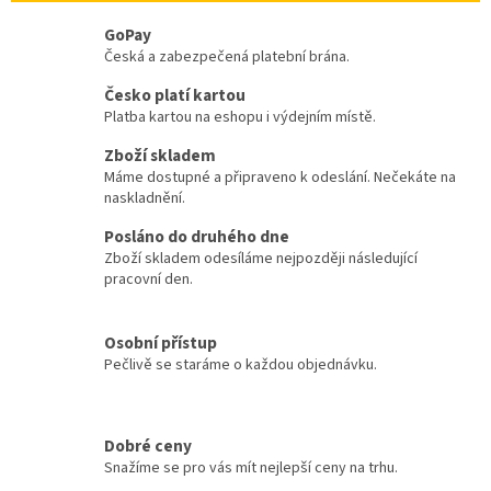
m
GoPay
ů
Česká a zabezpečená platební brána.
c
Česko platí kartou
k
Platba kartou na eshopu i výdejním místě.
y
Zboží skladem
,
Máme dostupné a připraveno k odeslání. Nečekáte na
s
naskladnění.
v
Posláno do druhého dne
Zboží skladem odesíláme nejpozději následující
í
pracovní den.
č
k
Osobní přístup
y
Pečlivě se staráme o každou objednávku.
z
e
v
Dobré ceny
Snažíme se pro vás mít nejlepší ceny na trhu.
č