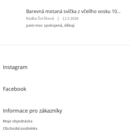
5
z
Barevná motaná svíčka z včelího vosku 10x4 cm
5
Hodnocení
Radka Švrčková
|
12.3.2026
hvězdiček.
produktu
jsem moc spokojená, děkuji
je
5
z
5
Z
hvězdiček.
á
p
a
Instagram
t
í
Facebook
Informace pro zákazníky
Moje objednávka
Obchodní podmínky