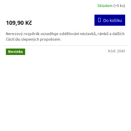
Skladem
(>5 ks)
Do košíku
109,90 Kč
Nerezový rozpěrák usnadňuje oddělování nástavků, rámků a dalších
částí úlu slepených propolisem.
Kód:
2043
Novinka