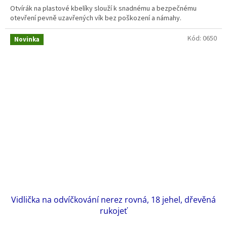
Otvírák na plastové kbelíky slouží k snadnému a bezpečnému
otevření pevně uzavřených vík bez poškození a námahy.
Kód:
0650
Novinka
Vidlička na odvíčkování nerez rovná, 18 jehel, dřevěná
rukojeť