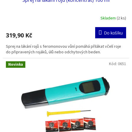
p
r
Skladem
(2 ks)
o
d
Do košíku
319,90 Kč
ě
t
Sprej na lákání rojů s feromonovou vůní pomáhá přilákat včelí roje
do připravených rojáků, úlů nebo odchytových beden.
i
.
Kód:
0651
Novinka