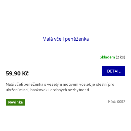
Malá včelí peněženka
Skladem
(2 ks)
DETAIL
59,90 Kč
Malá včelí peněženka s veselým motivem včelek je ideální pro
uložení mincí, bankovek i drobných nezbytností.
Kód:
0092
Novinka