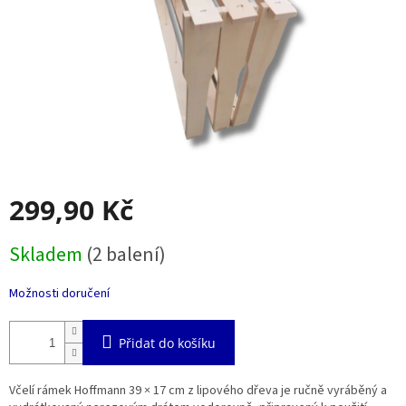
299,90 Kč
Měrná
Skladem
(2 balení)
cena:
Možnosti doručení
Přidat do košíku
Včelí rámek Hoffmann 39 × 17 cm z lipového dřeva je ručně vyráběný a