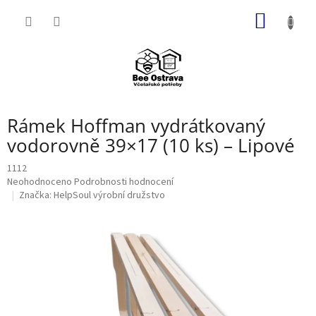
Přejít
NÁKUP
na
obsah
KOŠÍK
Rámek Hoffman vydrátkovaný
vodorovně 39×17 (10 ks) – Lipové
1112
Průměrné
Neohodnoceno
Podrobnosti hodnocení
hodnocení
Značka:
HelpSoul výrobní družstvo
produktu
je
0,0
z
5
hvězdiček.