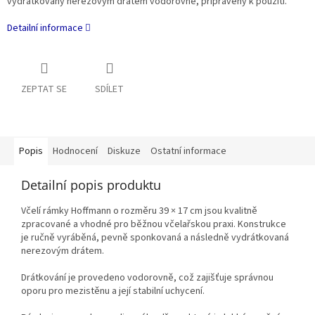
vydrátkovaný nerezovým drátem vodorovně, připravený k použití.
Detailní informace
ZEPTAT SE
SDÍLET
Popis
Hodnocení
Diskuze
Ostatní informace
Detailní popis produktu
Včelí rámky Hoffmann o rozměru 39 × 17 cm jsou kvalitně
zpracované a vhodné pro běžnou včelařskou praxi. Konstrukce
je ručně vyráběná, pevně sponkovaná a následně vydrátkovaná
nerezovým drátem.
Drátkování je provedeno vodorovně, což zajišťuje správnou
oporu pro mezistěnu a její stabilní uchycení.