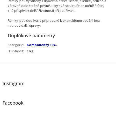
Rámky jsou vyrobeny z lipového dřeva, které je lehké, pružné a
zároveň dostatečně pevné. Díky své struktuře se méně štípe,
což přispívá k delší životnosti při používání.
Rámky jsou dodávány připravené k okamžitému použití bez
nutnosti další úpravy.
Doplňkové parametry
Kategorie
:
Komponenty 39x..
Hmotnost
:
3 kg
Z
á
p
a
Instagram
t
í
Facebook