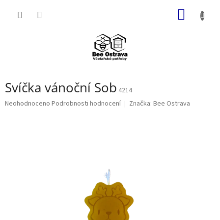
Přejít
NÁKUP
na
obsah
KOŠÍK
Svíčka vánoční Sob
4214
Průměrné
Neohodnoceno
Podrobnosti hodnocení
Značka:
Bee Ostrava
hodnocení
produktu
je
0,0
z
5
hvězdiček.