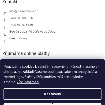
Kontakt
info
@
beeostrava.cz
+420 607 009 766
+420 607 036 836
Bee Ostrava - Včelařské potřeby
bee_ostrava
Přijímáme online platby
Používáme cookies k zajištění správné funkčnosti našeho e-
shopu a, na základě Vašeho souhlasu, také pro analytické a
marketingové účely. Svůj souhlas můžete kdykoliv
změnit.
Více informací
Vytvořil Shoptet
Nastavení
Copyright 2026
Bee Ostrava - Včelařské potřeby
. Všechna práva
vyhrazena.
Upravit nastavení cookies