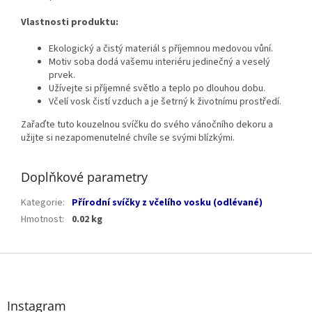
Vlastnosti produktu:
Ekologický a čistý materiál s příjemnou medovou vůní.
Motiv soba dodá vašemu interiéru jedinečný a veselý
prvek.
Užívejte si příjemné světlo a teplo po dlouhou dobu.
Včelí vosk čistí vzduch a je šetrný k životnímu prostředí.
Zařaďte tuto kouzelnou svíčku do svého vánočního dekoru a
užijte si nezapomenutelné chvíle se svými blízkými.
Doplňkové parametry
Kategorie
:
Přírodní svíčky z včelího vosku (odlévané)
Hmotnost
:
0.02 kg
Z
á
p
a
Instagram