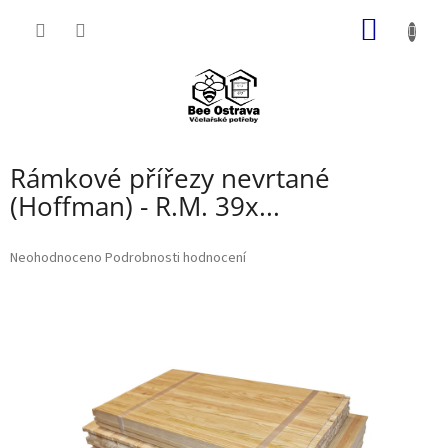
Přejít
NÁKUP
na
obsah
KOŠÍK
Rámkové přířezy nevrtané
(Hoffman) - R.M. 39x...
Průměrné
Neohodnoceno
Podrobnosti hodnocení
hodnocení
produktu
je
0,0
z
5
hvězdiček.