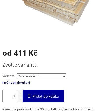
od
411 Kč
Měrná
Zvolte variantu
cena:
Varianta
Možnosti doručení
Přidat do košíku
Rámkové přířezy - lipové 39 x .., Hoffman, různé balení přířezů.