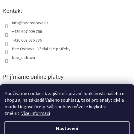
Kontakt
info
@
beeostrava.cz
+420 607 009 766
+420 607 036 836
Bee Ostrava - Včelařské potřeby
bee_ostrava
Přijímáme online platby
Používáme cookies k zajištění správné funkčnosti našeho e-
shopu a, na základě Vašeho souhlasu, také pro analytické a
marketingové účely. Svůj souhlas můžete kdykoliv
změnit.
Více informací
Vytvořil Shoptet
Nastavení