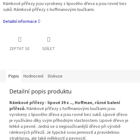
Rámkové přířezy jsou vyrobeny z lipového dřeva a jsou rovné bez
suků.
Rámkové přířezy s hoffmanovými loučkami.
Detailní informace
ZEPTAT SE
SDÍLET
Popis
Hodnocení
Diskuze
Detailní popis produktu
Rámkové přířezy - lipové 39 x .., Hoffman, různé balení
přířezů.
Rámkové přířezy s hoffmanovými loučkami jsou
vyrobeny z lipového dřeva a jsou rovné bez suků. Lipové dřevo
je využíváno díky svým příhodným vlastnostem. Lipové dřevo je
lehké a pevné. Jedná se o nejpoužívanější dřevo při výrobě
rámkových přířezů. Je typické svou jemností a pravidelnou
strukturou, ale také měkkostí a pevností.