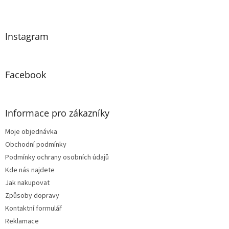
Z
á
p
a
Instagram
t
í
Facebook
Informace pro zákazníky
Moje objednávka
Obchodní podmínky
Podmínky ochrany osobních údajů
Kde nás najdete
Jak nakupovat
Způsoby dopravy
Kontaktní formulář
Reklamace