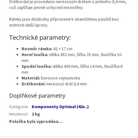
Drátkování je provedeno nerezovým drátem o průměru 0,4 mm,
což zajišťuje pevné uchycení mezistěny.
Rámky jsou dodávány připravené k okamžitému použití bez
nutnosti další úpravy.
Technické parametry:
Rozměr rámku:
42 × 17 cm
Horní loučka:
délka 452 mm, šířka 25 mm, tloušťka 10
mm
Spodní loučka:
délka 430 mm, šířka 14 mm, tloušťka 8
mm
Materiál:
borovice vejmutovka
Drátkování:
nerezový drát 0,4 mm
Doplňkové parametry
Kategorie
:
Komponenty Optimal (42x..)
Hmotnost
:
2 kg
Položka byla vyprodána…