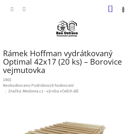
Přejít
NÁKUP
na
obsah
KOŠÍK
Rámek Hoffman vydrátkovaný
Optimal 42x17 (20 ks) – Borovice
vejmutovka
1601
Průměrné
Neohodnoceno
Podrobnosti hodnocení
hodnocení
Značka:
Medoma.cz - výroba včelích úlů
produktu
je
0,0
z
5
hvězdiček.