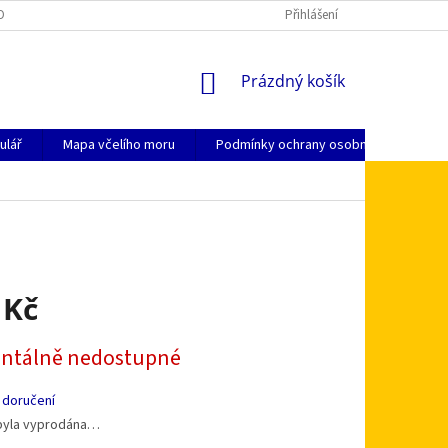
OSOBNÍCH ÚDAJŮ
KDE NÁS NAJDETE
JAK NAKUPOVAT
Přihlášení
ZPŮSO
NÁKUPNÍ
Prázdný košík
KOŠÍK
ulář
Mapa včelího moru
Podmínky ochrany osobních údajů
 Kč
tálně nedostupné
 doručení
byla vyprodána…