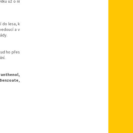
ilku už o ní
í do lesa, k
vedoucí a v
rády.
okud ho přes
ní.
Panthenol,
Benzoate,