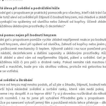
lá úleva při svědění a podráždění kůže
odní gel s propolisem je praktický pomocník pro všechny, kteří rádi tráví ča
e totiž uleví od svědění při štípnutí či bodnutí hmyzem, má chladivé a zklidň
 vynikající na spáleniny od sluníčka nebo žahnutí od kopřivy. Účinně zklid
ážděnou úklidovými prostředky či dezinfekcí.“
ná pomoc nejen při bodnutí hmyzem
odní gel s propolisem pomůže rychle zklidnit nepříjemné reakce po bodnutí,
nutí hmyzem, uleví při spálení od sluníčka, žahnutí od kopřivy nebo jiném
 poškozené mechanicky či teplem. Výborně zabírá i na ruce poničené pr
 nádobí, dezinfekcemi a dalšími saponáty a úklidovými prostředky. Ků
ně zklidní a uleví vám od nepříjemného štípání, pálení a svědění. Gel j
ážděnou kůži či pro péči o drobné ranky. Pokud nemáte rádi mastnou 
ámů a mastiček, bude pro vás skvělou volbou, protože má gelovitou ko
e se vstřebá.
é svědění a škrábání
ance od hmyzu mají mnoho podob, ať už jde o žihadlo, štípnutí, bodnutí neb
orší bývá následné svědění a svrbění ranky, které vám nedá pokoj. 
beme i my dospělí. A co teprve děti? Ty si ji dovedou rozškrábat do něko
ích rozměrů. I na to jsme při vytváření Přírodního gelu s propolisem 
žce po nanesení vytvoří jemný film a postižené místo lehce překryje – dí