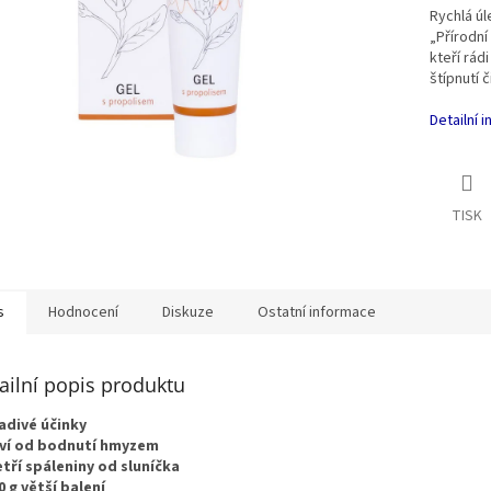
Rychlá úl
„Přírodní
kteří rádi
štípnutí 
Detailní 
TISK
s
Hodnocení
Diskuze
Ostatní informace
ailní popis produktu
ladivé účinky
eví od bodnutí hmyzem
etří spáleniny od sluníčka
0 g větší balení