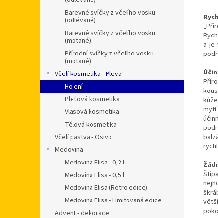
(odlévané)
Barevné svíčky z včelího vosku
Rych
(odlévané)
„Přír
Barevné svíčky z včelího vosku
Rychl
(motané)
a je
Přírodní svíčky z včelího vosku
podr
(motané)
Účin
Včelí kosmetika - Pleva
Přír
Hojení
kous
Pleťová kosmetika
kůže
mytí
Vlasová kosmetika
účin
Tělová kosmetika
podr
Včelí pastva - Osivo
balz
rychl
Medovina
Medovina Elisa - 0,2 l
Žádn
Štíp
Medovina Elisa - 0,5 l
nejh
Medovina Elisa (Retro edice)
škrá
Medovina Elisa - Limitovaná edice
větš
poko
Advent - dekorace