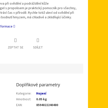
eva při svědění a podráždění kůže
 gel s propolisem je praktický pomocník pro všechny,
 tráví čas v přírodě. Rychle totiž uleví od svědění při
či bodnutí hmyzem, má chladivé a zklidňující účinky.
informace
ZEPTAT SE
SDÍLET
Doplňkové parametry
Kategorie
:
Hojení
Hmotnost
:
0.05 kg
EAN
:
8594022240480