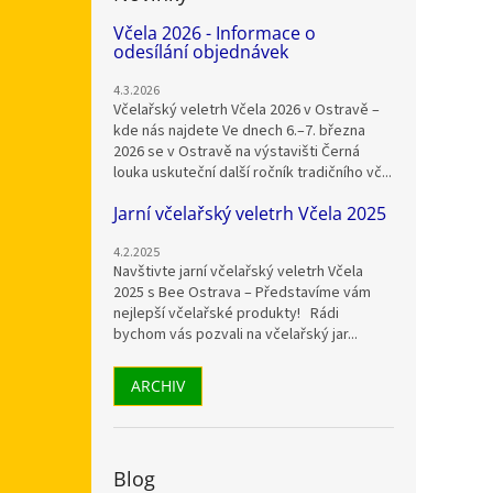
Včela 2026 - Informace o
odesílání objednávek
4.3.2026
Včelařský veletrh Včela 2026 v Ostravě –
kde nás najdete Ve dnech 6.–7. března
2026 se v Ostravě na výstavišti Černá
louka uskuteční další ročník tradičního vč...
Jarní včelařský veletrh Včela 2025
4.2.2025
Navštivte jarní včelařský veletrh Včela
2025 s Bee Ostrava – Představíme vám
nejlepší včelařské produkty! Rádi
bychom vás pozvali na včelařský jar...
ARCHIV
Blog