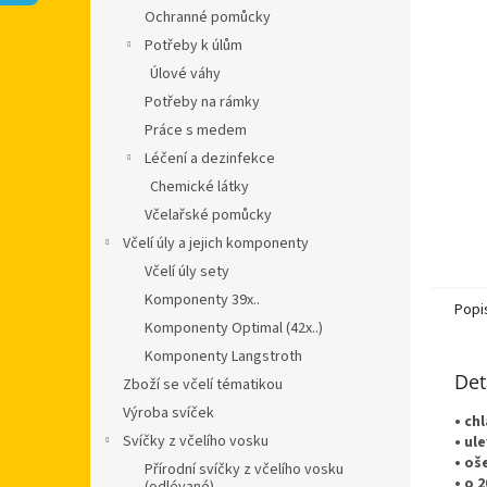
n
Ochranné pomůcky
e
Potřeby k úlům
l
Úlové váhy
Potřeby na rámky
Práce s medem
Léčení a dezinfekce
Chemické látky
Včelařské pomůcky
Včelí úly a jejich komponenty
Včelí úly sety
Komponenty 39x..
Popi
Komponenty Optimal (42x..)
Komponenty Langstroth
Det
Zboží se včelí tématikou
Výroba svíček
• ch
Svíčky z včelího vosku
• ul
• oš
Přírodní svíčky z včelího vosku
• o 2