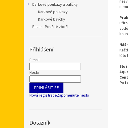
nesv
Darkové poukazy a balíčky
nebu
Darkové poukazy
Prak
Darkové balíčky
Příro
Bazar - Použité zboží
vodě
koupe
Náš 
Přihlášení
Každ
léto
E-mail
Slož
Aqua
Heslo
Cen
Pot
PŘIHLÁSIT SE
Nová registrace
Zapomenuté heslo
Dotazník