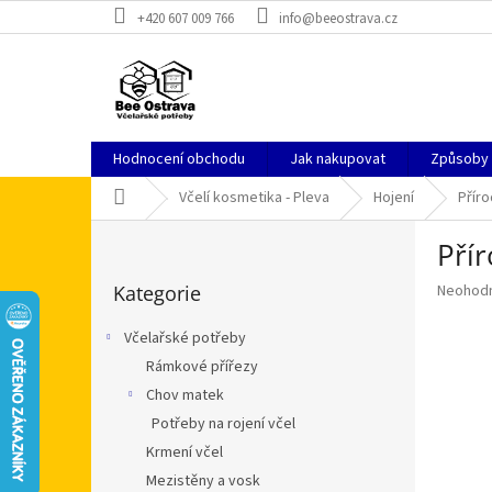
Přejít
+420 607 009 766
info@beeostrava.cz
na
obsah
Hodnocení obchodu
Jak nakupovat
Způsoby
Domů
Včelí kosmetika - Pleva
Hojení
Příro
P
Přír
o
Přeskočit
s
Průměr
Kategorie
Neohod
kategorie
t
hodnoce
r
produkt
Včelařské potřeby
a
je
Rámkové přířezy
n
0,0
z
Chov matek
n
5
í
Potřeby na rojení včel
hvězdič
p
Krmení včel
a
Mezistěny a vosk