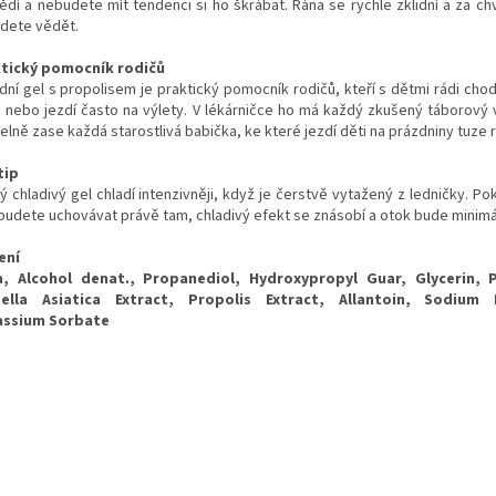
ědí a nebudete mít tendenci si ho škrábat. Rána se rychle zklidní a za chv
dete vědět.
tický pomocník rodičů
dní gel s propolisem je praktický pomocník rodičů, kteří s dětmi rádi chod
 nebo jezdí často na výlety. V lékárničce ho má každý zkušený táborový 
lně zase každá starostlivá babička, ke které jezdí děti na prázdniny tuze 
tip
ý chladivý gel chladí intenzivněji, když je čerstvě vytažený z ledničky. P
 budete uchovávat právě tam, chladivý efekt se znásobí a otok bude minimál
ení
, Alcohol denat., Propanediol, Hydroxypropyl Guar, Glycerin, 
tella Asiatica Extract, Propolis Extract, Allantoin, Sodium 
assium Sorbate