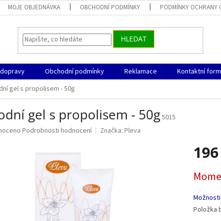
MOJE OBJEDNÁVKA
OBCHODNÍ PODMÍNKY
PODMÍNKY OCHRANY 
HLEDAT
 dopravy
Obchodní podmínky
Reklamace
Kontaktní form
dní gel s propolisem - 50g
odní gel s propolisem - 50g
5015
né
noceno
Podrobnosti hodnocení
Značka:
Pleva
ní
196
u
Měrná
Momen
cena:
ek.
Možnosti
Položka 