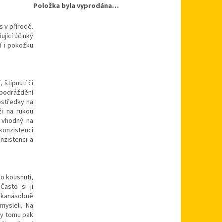
Položka byla vyprodána…
s v přírodě.
ující účinky
ní i pokožku
 štípnutí či
 podráždění
ostředky na
ži na rukou
e vhodný na
konzistenci
nzistenci a
o kousnutí,
Často si ji
likanásobně
mysleli. Na
ky tomu pak