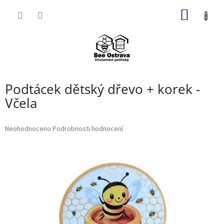
Přejít
NÁKUP
na
obsah
KOŠÍK
Podtácek dětský dřevo + korek -
Včela
Průměrné
Neohodnoceno
Podrobnosti hodnocení
hodnocení
produktu
je
0,0
z
5
hvězdiček.