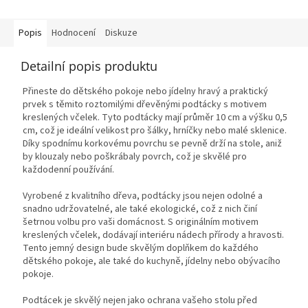
Popis
Hodnocení
Diskuze
Detailní popis produktu
Přineste do dětského pokoje nebo jídelny hravý a praktický
prvek s těmito roztomilými dřevěnými podtácky s motivem
kreslených včelek. Tyto podtácky mají průměr 10 cm a výšku 0,5
cm, což je ideální velikost pro šálky, hrníčky nebo malé sklenice.
Díky spodnímu korkovému povrchu se pevně drží na stole, aniž
by klouzaly nebo poškrábaly povrch, což je skvělé pro
každodenní používání.
Vyrobené z kvalitního dřeva, podtácky jsou nejen odolné a
snadno udržovatelné, ale také ekologické, což z nich činí
šetrnou volbu pro vaši domácnost. S originálním motivem
kreslených včelek, dodávají interiéru nádech přírody a hravosti.
Tento jemný design bude skvělým doplňkem do každého
dětského pokoje, ale také do kuchyně, jídelny nebo obývacího
pokoje.
Podtácek je skvělý nejen jako ochrana vašeho stolu před