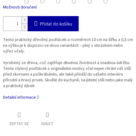
Možnosti doručení
Přidat do košíku
Tento praktický dřevěný podtácek o rozměrech 10 cm na šířku a 0,5 cm
na výšku je k dispozici ve dvou variantách – plný s obrázkem nebo
výřez včely.
Vyrobený ze dřeva, což zajišťuje dlouhou životnost a snadnou údržbu.
Tento stylový podtácek s originálními motivy včel nejen chrání váš stůl
před skvrnami a poškrábáním, ale také přináší do vašeho interiéru
přírodní a hravý prvek. Skvělé do kuchyně, na jídelní stůl nebo jako malý
a praktický dárek.
Detailní informace
ZEPTAT SE
SDÍLET