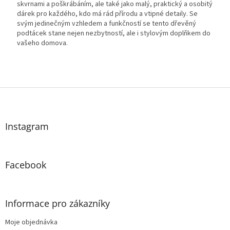
skvrnami a poškrábáním, ale také jako malý, praktický a osobitý
dárek pro každého, kdo má rád přírodu a vtipné detaily. Se
svým jedinečným vzhledem a funkčností se tento dřevěný
podtácek stane nejen nezbytností, ale i stylovým doplňkem do
vašeho domova.
Z
á
p
a
Instagram
t
í
Facebook
Informace pro zákazníky
Moje objednávka