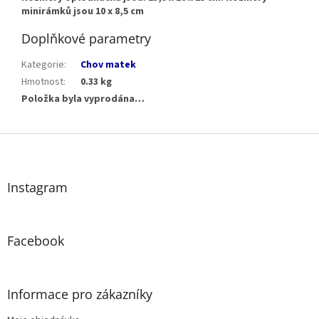
minirámků jsou 10 x 8,5 cm
Doplňkové parametry
Kategorie
:
Chov matek
Hmotnost
:
0.33 kg
Položka byla vyprodána…
Z
á
p
a
Instagram
t
í
Facebook
Informace pro zákazníky