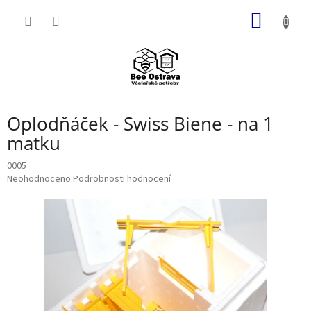
Přejít
NÁKUP
na
obsah
KOŠÍK
Oplodňáček - Swiss Biene - na 1
matku
0005
Průměrné
Neohodnoceno
Podrobnosti hodnocení
hodnocení
produktu
je
0,0
z
5
hvězdiček.