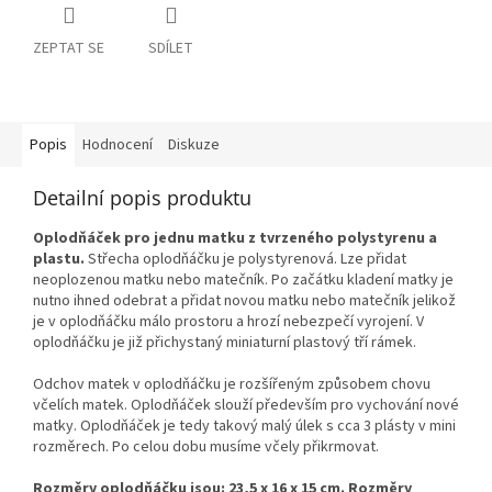
ZEPTAT SE
SDÍLET
Popis
Hodnocení
Diskuze
Detailní popis produktu
Oplodňáček pro jednu matku z tvrzeného polystyrenu a
plastu.
Střecha oplodňáčku je polystyrenová. Lze přidat
neoplozenou matku nebo matečník. Po začátku kladení matky je
nutno ihned odebrat a přidat novou matku nebo matečník jelikož
je v oplodňáčku málo prostoru a hrozí nebezpečí vyrojení. V
oplodňáčku je již přichystaný miniaturní plastový tří rámek.
Odchov matek v oplodňáčku je rozšířeným způsobem chovu
včelích matek. Oplodňáček slouží především pro vychování nové
matky. Oplodňáček je tedy takový malý úlek s cca 3 plásty v mini
rozměrech. Po celou dobu musíme včely přikrmovat.
Rozměry oplodňáčku jsou: 23,5 x 16 x 15 cm. Rozměry