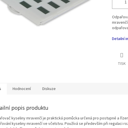
Odpařovač
mravenčí 
odpařovač
Detailní 
TISK
s
Hodnocení
Diskuze
ailní popis produktu
řovač kyseliny mravenčí je praktická pomůcka určená pro postupné a říze
řování kyseliny mravenčí ve včelstvu. Používá se především při regulaci ro