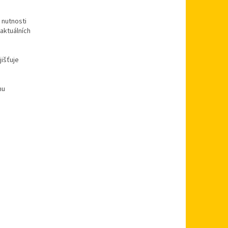
 nutnosti
aktuálních
išťuje
mu