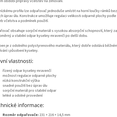
m období přípravy včelstev na zimování.
 nízkému profilu lze odpařovač jednoduše umístit na horní loučky rámků bez
ích úprav úlu. Konstrukce umožňuje regulaci velikosti odparné plochy podle 
eb včelstva a podmínek použití.
řovač obsahuje sorpční materiál s vysokou absorpční schopností, který zaj
oměrný a stabilní odpar kyseliny mravenčí po delší dobu.
ben je z odolného polystyrenového materiálu, který dobře odolává běžné
vání i působení kyseliny.
vní vlastnosti:
řízený odpar kyseliny mravenčí
možnost regulace odparné plochy
nízká konstrukční výška
snadné použití bez úprav úlu
sorpční materiál pro stabilní odpar
lehké a odolné provedení
hnické informace:
Rozměr odpařovače:
231 × 216 × 14,5 mm