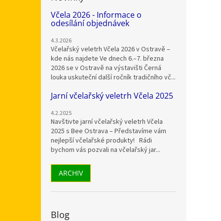
Včela 2026 - Informace o
odesílání objednávek
4.3.2026
Včelařský veletrh Včela 2026 v Ostravě –
kde nás najdete Ve dnech 6.–7. března
2026 se v Ostravě na výstavišti Černá
louka uskuteční další ročník tradičního vč...
Jarní včelařský veletrh Včela 2025
4.2.2025
Navštivte jarní včelařský veletrh Včela
2025 s Bee Ostrava – Představíme vám
nejlepší včelařské produkty! Rádi
bychom vás pozvali na včelařský jar...
ARCHIV
Blog