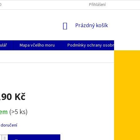
OSOBNÍCH ÚDAJŮ
KDE NÁS NAJDETE
JAK NAKUPOVAT
Přihlášení
ZPŮSO
NÁKUPNÍ
Prázdný košík
KOŠÍK
ulář
Mapa včelího moru
Podmínky ochrany osobních údajů
,90 Kč
dem
(>5 ks)
 doručení