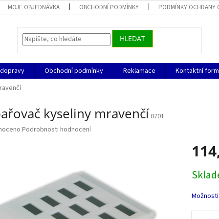
MOJE OBJEDNÁVKA
OBCHODNÍ PODMÍNKY
PODMÍNKY OCHRANY 
HLEDAT
 dopravy
Obchodní podmínky
Reklamace
Kontaktní form
ravenčí
ařovač kyseliny mravenčí
0701
né
noceno
Podrobnosti hodnocení
ní
114
u
Měrná
Skla
cena:
ek.
Možnosti