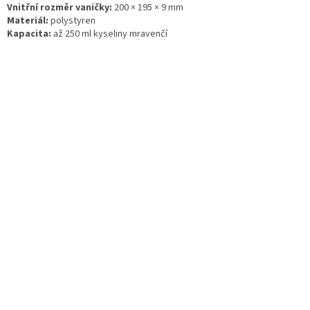
Vnitřní rozměr vaničky:
200 × 195 × 9 mm
Materiál:
polystyren
Kapacita:
až 250 ml kyseliny mravenčí