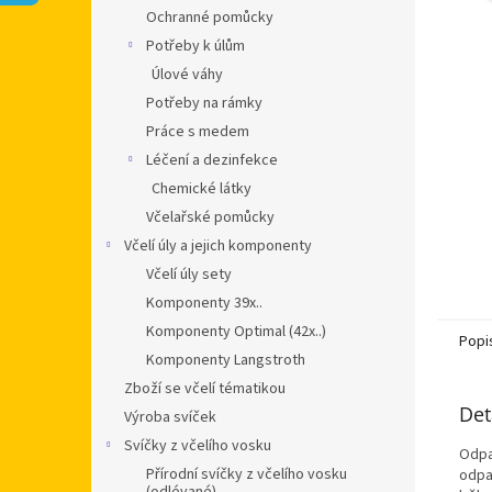
n
Ochranné pomůcky
e
Potřeby k úlům
l
Úlové váhy
Potřeby na rámky
Práce s medem
Léčení a dezinfekce
Chemické látky
Včelařské pomůcky
Včelí úly a jejich komponenty
Včelí úly sety
Komponenty 39x..
Komponenty Optimal (42x..)
Popi
Komponenty Langstroth
Zboží se včelí tématikou
Det
Výroba svíček
Svíčky z včelího vosku
Odpa
Přírodní svíčky z včelího vosku
odpa