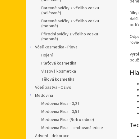
(odlévané)
běhe
Barevné svíčky z včelího vosku
(odlévané)
Díky
dalš
Barevné svíčky z včelího vosku
potř
(motané)
Přírodní svíčky z včelího vosku
Odpa
(motané)
rovn
Včelí kosmetika - Pleva
Vyro
Hojení
použí
Pleťová kosmetika
Vlasová kosmetika
Hla
Tělová kosmetika
Včelí pastva - Osivo
Medovina
Medovina Elisa - 0,2 l
Medovina Elisa - 0,5 l
Medovina Elisa (Retro edice)
Tec
Medovina Elisa - Limitovaná edice
Advent - dekorace