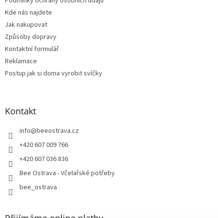
Podmínky ochrany osobních údajů
Kde nás najdete
Jak nakupovat
Způsoby dopravy
Kontaktní formulář
Reklamace
Postup jak si doma vyrobit svíčky
Kontakt
info
@
beeostrava.cz
+420 607 009 766
+420 607 036 836
Bee Ostrava - Včelařské potřeby
bee_ostrava
Přijímáme online platby