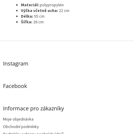
Materiál:
polypropylen
Výška včetně ucha:
22 cm
Délka:
55 cm
Šířka:
26 cm
Z
á
p
a
Instagram
t
í
Facebook
Informace pro zákazníky
Moje objednávka
Obchodní podmínky