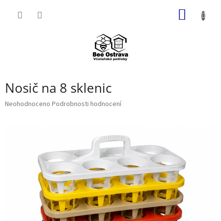
Přejít
NÁKUP
na
obsah
KOŠÍK
Nosič na 8 sklenic
Průměrné
Neohodnoceno
Podrobnosti hodnocení
hodnocení
produktu
je
0,0
z
5
hvězdiček.