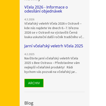
Včela 2026 - Informace o
odesílání objednávek
4.3.2026
Včelařský veletrh Včela 2026 v Ostravě –
kde nás najdete Ve dnech 6.–7. března
2026 se v Ostravě na výstavišti Černá
louka uskuteční další ročník tradičního vč...
Jarní včelařský veletrh Včela 2025
4.2.2025
Navštivte jarní včelařský veletrh Včela
2025 s Bee Ostrava – Představíme vám
nejlepší včelařské produkty! Rádi
bychom vás pozvali na včelařský jar...
ARCHIV
Blog