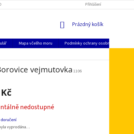
OSOBNÍCH ÚDAJŮ
KDE NÁS NAJDETE
JAK NAKUPOVAT
Přihlášení
ZPŮSO
NÁKUPNÍ
Prázdný košík
KOŠÍK
ulář
Mapa včelího moru
Podmínky ochrany osobních údajů
Borovice vejmutovka
1106
 Kč
tálně nedostupné
 doručení
byla vyprodána…