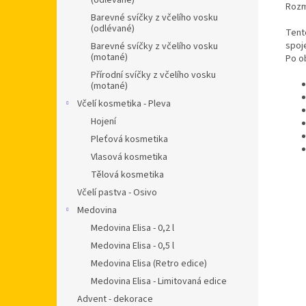
(odlévané)
Rozm
Barevné svíčky z včelího vosku
(odlévané)
Tent
spoj
Barevné svíčky z včelího vosku
(motané)
Po o
Přírodní svíčky z včelího vosku
(motané)
Včelí kosmetika - Pleva
Hojení
Pleťová kosmetika
Vlasová kosmetika
Tělová kosmetika
Včelí pastva - Osivo
Medovina
Medovina Elisa - 0,2 l
Medovina Elisa - 0,5 l
Medovina Elisa (Retro edice)
Medovina Elisa - Limitovaná edice
Advent - dekorace