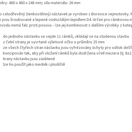
ěry: 460 x 460 x 248 mm; síla materiálu: 26 mm
o celodřevěný (tenkostěnný) nástavek je vyroben z Borovice vejmutovky.
e jsou šroubované a lepené vodostálým lepidlem D4. Určen pro rámkovou m
bvodu nemá falc proti posuvu – lze jej kombinovat s dalšími výrobky z kateg
do jednoho nástavku se vejde 11 rámků, vkládají se na studenou stavbu
z čelní strany je vyvrtané výletové očko o průměru 25 mm
ze všech čtyřech stran nástavku jsou vyfrézovány úchyty pro odtok deš
koncipován tak, aby při vložení rámků byla dodržena včelí mezera (tj. 8±
hrany nástavku jsou zaoblené
lze ho použít jako medník i plodiště