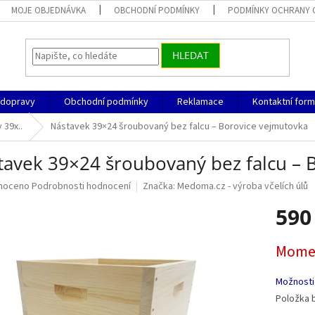
MOJE OBJEDNÁVKA
OBCHODNÍ PODMÍNKY
PODMÍNKY OCHRANY 
HLEDAT
 dopravy
Obchodní podmínky
Reklamace
Kontaktní form
39x..
Nástavek 39×24 šroubovaný bez falcu – Borovice vejmutovka
tavek 39×24 šroubovaný bez falcu – 
né
noceno
Podrobnosti hodnocení
Značka:
Medoma.cz - výroba včelích úlů
ní
590
u
Měrná
Momen
cena:
ek.
Možnosti
Položka 