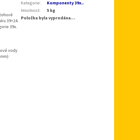
Kategorie
:
Komponenty 39x..
Hmotnost
:
5 kg
 Rohové
Položka byla vyprodána…
íru 39×24.
orie 39x.
ťové vody
2 mm)