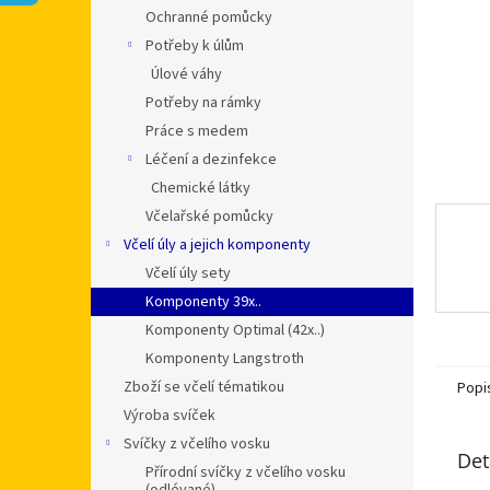
n
Ochranné pomůcky
e
Potřeby k úlům
l
Úlové váhy
Potřeby na rámky
Práce s medem
Léčení a dezinfekce
Chemické látky
Včelařské pomůcky
Včelí úly a jejich komponenty
Včelí úly sety
Komponenty 39x..
Komponenty Optimal (42x..)
Komponenty Langstroth
Zboží se včelí tématikou
Popi
Výroba svíček
Svíčky z včelího vosku
Det
Přírodní svíčky z včelího vosku