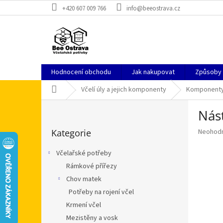
Přejít
+420 607 009 766
info@beeostrava.cz
na
obsah
Hodnocení obchodu
Jak nakupovat
Způsoby
Domů
Včelí úly a jejich komponenty
Komponenty 
P
Nás
o
Přeskočit
s
Průměr
Kategorie
Neohod
kategorie
t
hodnoce
r
produkt
Včelařské potřeby
a
je
Rámkové přířezy
n
0,0
z
Chov matek
n
5
í
Potřeby na rojení včel
hvězdič
p
Krmení včel
a
Mezistěny a vosk