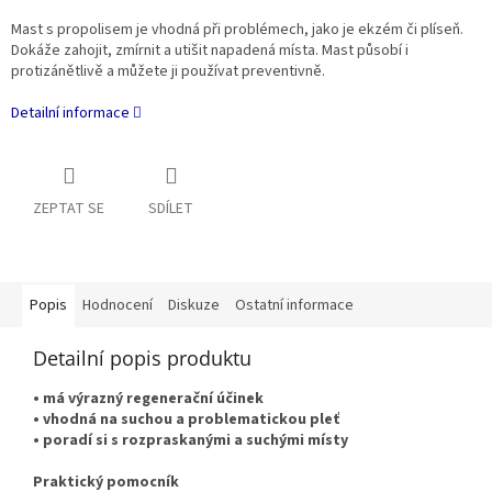
Mast s propolisem je vhodná při problémech, jako je ekzém či plíseň.
Dokáže zahojit, zmírnit a utišit napadená místa. Mast působí i
protizánětlivě a můžete ji používat preventivně.
Detailní informace
ZEPTAT SE
SDÍLET
Popis
Hodnocení
Diskuze
Ostatní informace
Detailní popis produktu
• má výrazný regenerační účinek
• vhodná na suchou a problematickou pleť
• poradí si s rozpraskanými a suchými místy
Praktický pomocník