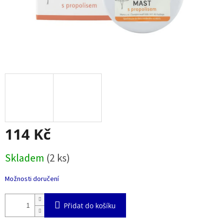
114 Kč
Měrná
Skladem
(2 ks)
cena:
Možnosti doručení
Přidat do košíku