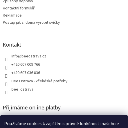
Způsoby dopravy
Kontaktní formulář
Reklamace
Postup jak si doma vyrobit svíčky
Kontakt
info
@
beeostrava.cz
+420 607 009 766
+420 607 036 836
Bee Ostrava - Včelařské potřeby
bee_ostrava
Přijímáme online platby
Používáme cookies k zajištění správné funkčnosti našeho e-