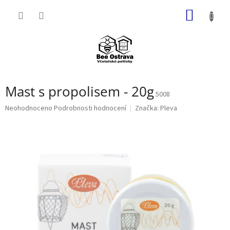
Přejít
NÁKUP
na
obsah
KOŠÍK
Mast s propolisem - 20g
5008
Průměrné
Neohodnoceno
Podrobnosti hodnocení
Značka:
Pleva
hodnocení
produktu
je
0,0
z
5
hvězdiček.