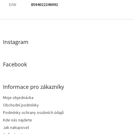
EAN
:
8594022240091
Z
á
p
a
Instagram
t
í
Facebook
Informace pro zákazníky
Moje objednávka
Obchodní podmínky
Podmínky ochrany osobních údajů
Kde nás najdete
Jak nakupovat