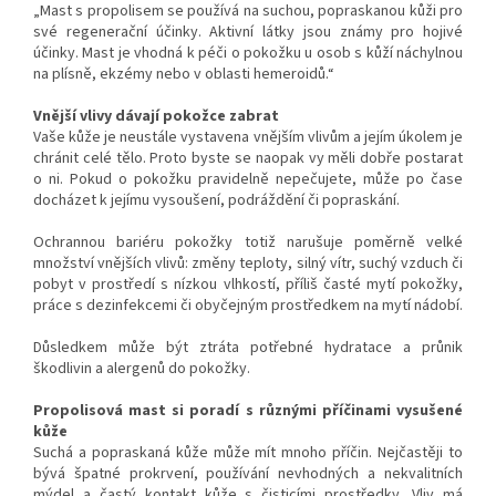
„Mast s propolisem se používá na suchou, popraskanou kůži pro
své regenerační účinky. Aktivní látky jsou známy pro hojivé
účinky. Mast je vhodná k péči o pokožku u osob s kůží náchylnou
na plísně, ekzémy nebo v oblasti hemeroidů.“
Vnější vlivy dávají pokožce zabrat
Vaše kůže je neustále vystavena vnějším vlivům a jejím úkolem je
chránit celé tělo. Proto byste se naopak vy měli dobře postarat
o ni. Pokud o pokožku pravidelně nepečujete, může po čase
docházet k jejímu vysoušení, podráždění či popraskání.
Ochrannou bariéru pokožky totiž narušuje poměrně velké
množství vnějších vlivů: změny teploty, silný vítr, suchý vzduch či
pobyt v prostředí s nízkou vlhkostí, příliš časté mytí pokožky,
práce s dezinfekcemi či obyčejným prostředkem na mytí nádobí.
Důsledkem může být ztráta potřebné hydratace a průnik
škodlivin a alergenů do pokožky.
Propolisová mast si poradí s různými příčinami vysušené
kůže
Suchá a popraskaná kůže může mít mnoho příčin. Nejčastěji to
bývá špatné prokrvení, používání nevhodných a nekvalitních
mýdel a častý kontakt kůže s čisticími prostředky. Vliv má