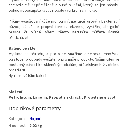
samozřejmě nepřiměřeně dlouhé slunění, který se jen násobí,
pokud nepoužijete kvalitní opalovací krém či mléko.
Příčiny vysušování kůže mohou mít ale také virový a bakteriální
původ, ať už se projeví formou ekzému, vyrážky, alergické
reakce či plísně. Všem těmto neduhům můžete účinně
předcházet.
Baleno ve skle
Myslíme na přírodu, a proto se snažíme omezovat množství
plastového odpadu využitého pro naše produkty. Naším cílem je
postupný návrat ke skleněným obalům, přátelským k životnímu
prostředí.
Nyní i ve větším balení
Složení
Petrolatum, Lanolin, Propolis extract , Propylene glycol
Doplňkové parametry
Kategorie
:
Hojení
Hmotnost
:
0.02 kg