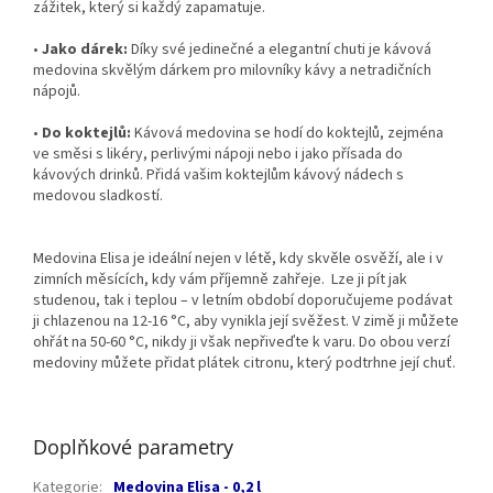
zážitek, který si každý zapamatuje.
•
Jako dárek:
Díky své jedinečné a elegantní chuti je kávová
medovina skvělým dárkem pro milovníky kávy a netradičních
nápojů.
•
Do koktejlů:
Kávová medovina se hodí do koktejlů, zejména
ve směsi s likéry, perlivými nápoji nebo i jako přísada do
kávových drinků. Přidá vašim koktejlům kávový nádech s
medovou sladkostí.
Medovina Elisa je ideální nejen v létě, kdy skvěle osvěží, ale i v
zimních měsících, kdy vám příjemně zahřeje. Lze ji pít jak
studenou, tak i teplou – v letním období doporučujeme podávat
ji chlazenou na 12-16 °C, aby vynikla její svěžest. V zimě ji můžete
ohřát na 50-60 °C, nikdy ji však nepřiveďte k varu. Do obou verzí
medoviny můžete přidat plátek citronu, který podtrhne její chuť.
Doplňkové parametry
Kategorie
:
Medovina Elisa - 0,2 l