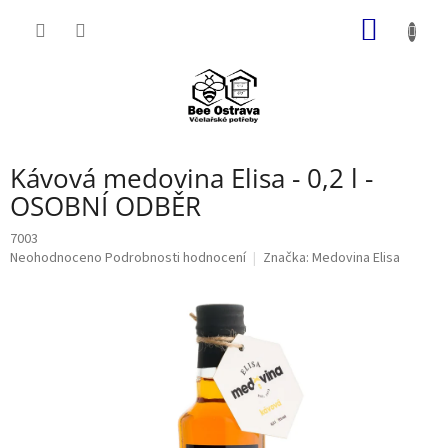
Přejít
NÁKUP
na
obsah
KOŠÍK
Kávová medovina Elisa - 0,2 l -
OSOBNÍ ODBĚR
7003
Průměrné
Neohodnoceno
Podrobnosti hodnocení
Značka:
Medovina Elisa
hodnocení
produktu
je
0,0
z
5
hvězdiček.