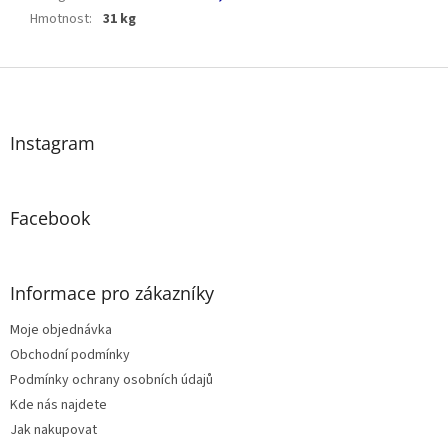
Hmotnost
:
31 kg
Z
á
p
a
Instagram
t
í
Facebook
Informace pro zákazníky
Moje objednávka
Obchodní podmínky
Podmínky ochrany osobních údajů
Kde nás najdete
Jak nakupovat