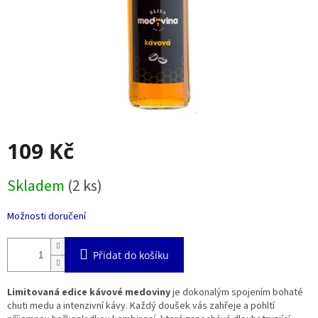
109 Kč
Měrná
Skladem
(2 ks)
cena:
Možnosti doručení
Přidat do košíku
Limitovaná edice kávové medoviny
je dokonalým spojením bohaté
chuti medu a intenzivní kávy. Každý doušek vás zahřeje a pohltí