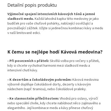
Detailní popis produktu
Výjimečné spojení intenzivních kávových tónů a jemné
sladkosti medu.
Každá lahodná kapka této medoviny je jako
budíček pro vaše chuťové pohárky, nabízející osvěžující a
povznášející zážitek. Užijte si jedinečnou kombinaci kávy a medu
v naší limitované edici.
K čemu se nejlépe hodí Kávová medovina?
•
Při posezeních s přáteli:
Skvělá volba pro večery s přáteli,
kdy si chcete vychutnat harmonii mezi sladkostí medu a
intenzivní chutí kávy.
•
K dezertům a čokoládovým pokrmům:
Kávová medovina
výborně doplňuje čokoládové dorty, dezerty s kávovým
nádechem (např. tiramisu), nebo čokoládové pralinky.
•
Ke slavnostním příležitostem:
Vhodná pro oslavy, výročí
nebo speciální chvíle, kdy chcete nabídnout něco zajímavého a
elegantního. Její kombinace medu a kávy přinese chuťový