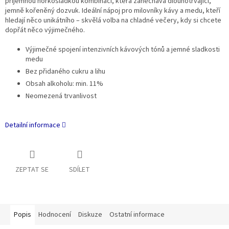
příjemnou hořkosladkou kombinací, která zanechává dlouhotrvající,
jemně kořeněný dozvuk. Ideální nápoj pro milovníky kávy a medu, kteří
hledají něco unikátního – skvělá volba na chladné večery, kdy si chcete
dopřát něco výjimečného.
Výjimečné spojení intenzivních kávových tónů a jemné sladkosti
medu
Bez přidaného cukru a lihu
Obsah alkoholu: min. 11%
Neomezená trvanlivost
Detailní informace
ZEPTAT SE
SDÍLET
Popis
Hodnocení
Diskuze
Ostatní informace