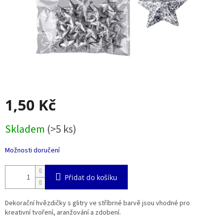
1,50 Kč
Měrná
Skladem
(>5 ks)
cena:
Možnosti doručení
Přidat do košíku
Dekorační hvězdičky s glitry ve stříbrné barvě jsou vhodné pro
kreativní tvoření, aranžování a zdobení.