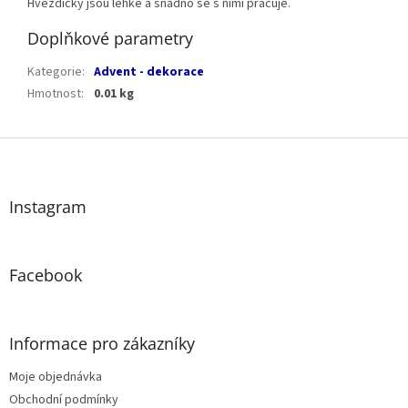
Hvězdičky jsou lehké a snadno se s nimi pracuje.
Doplňkové parametry
Kategorie
:
Advent - dekorace
Hmotnost
:
0.01 kg
Z
á
p
a
Instagram
t
í
Facebook
Informace pro zákazníky
Moje objednávka
Obchodní podmínky