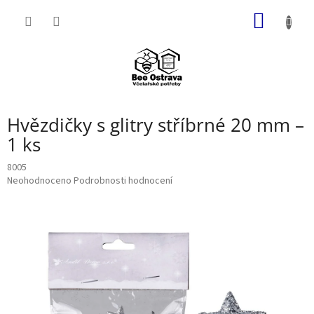
Přejít
NÁKUP
na
obsah
KOŠÍK
Hvězdičky s glitry stříbrné 20 mm –
1 ks
8005
Průměrné
Neohodnoceno
Podrobnosti hodnocení
hodnocení
produktu
je
0,0
z
5
hvězdiček.