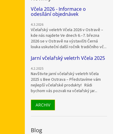
Včela 2026 - Informace o
odesílání objednávek
4.3.2026
Včelařský veletrh Včela 2026 v Ostravě –
kde nás najdete Ve dnech 6.–7. března
2026 se v Ostravě na výstavišti Černá
louka uskuteční další ročník tradičního vč...
Jarní včelařský veletrh Včela 2025
4.2.2025
Navštivte jarní včelařský veletrh Včela
2025 s Bee Ostrava – Představíme vám
nejlepší včelařské produkty! Rádi
bychom vás pozvali na včelařský jar...
ARCHIV
Blog