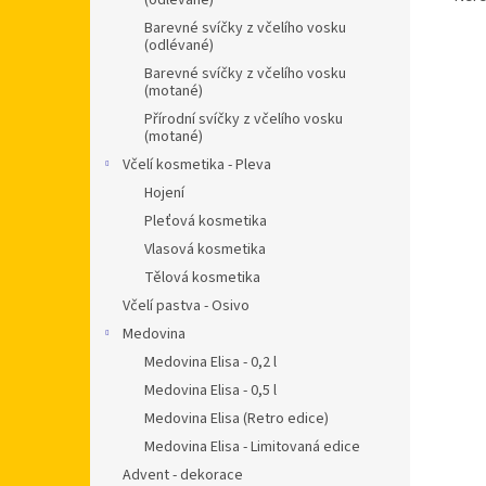
(odlévané)
Barevné svíčky z včelího vosku
(odlévané)
Barevné svíčky z včelího vosku
(motané)
Přírodní svíčky z včelího vosku
(motané)
Včelí kosmetika - Pleva
Hojení
Pleťová kosmetika
Vlasová kosmetika
Tělová kosmetika
Včelí pastva - Osivo
Medovina
Medovina Elisa - 0,2 l
Medovina Elisa - 0,5 l
Medovina Elisa (Retro edice)
Medovina Elisa - Limitovaná edice
Advent - dekorace