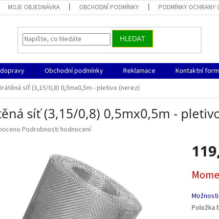
MOJE OBJEDNÁVKA
OBCHODNÍ PODMÍNKY
PODMÍNKY OCHRANY 
HLEDAT
 dopravy
Obchodní podmínky
Reklamace
Kontaktní form
Drátěná síť (3,15/0,8) 0,5mx0,5m - pletivo (nerez)
ěná síť (3,15/0,8) 0,5mx0,5m - pletiv
né
noceno
Podrobnosti hodnocení
ní
119
u
Měrná
Momen
cena:
ek.
Možnosti
Položka 