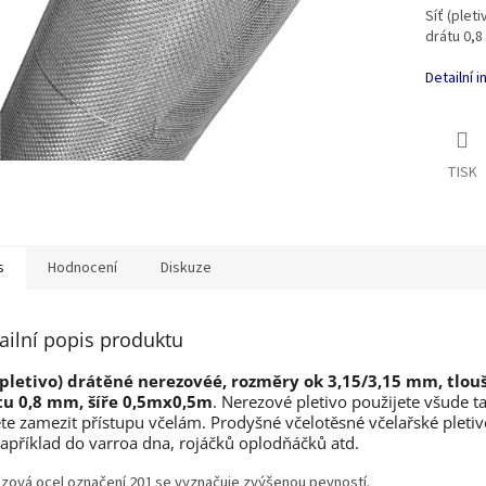
Síť (plet
drátu 0,8
Detailní 
TISK
s
Hodnocení
Diskuze
ailní popis produktu
 (pletivo) drátěné nerezovéé, rozměry ok 3,15/3,15 mm, tlou
tu 0,8 mm, šíře 0,5mx0,5m
. Nerezové pletivo použijete všude 
te zamezit přístupu včelám. Prodyšné včelotěsné včelařské pletivo
apříklad do varroa dna, rojáčků oplodňáčků atd.
zová ocel označení 201 se vyznačuje zvýšenou pevností.