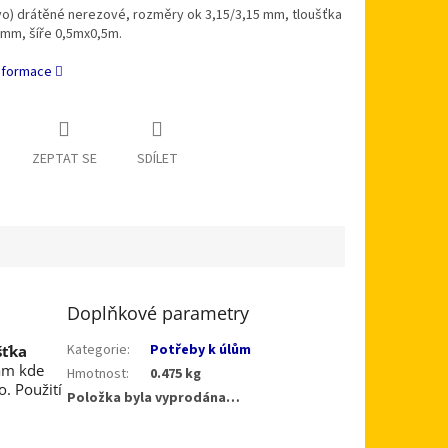
ivo) drátěné nerezové, rozměry ok 3,15/3,15 mm, tloušťka
 mm, šíře 0,5mx0,5m.
informace
ZEPTAT SE
SDÍLET
Doplňkové parametry
Kategorie
:
Potřeby k úlům
šťka
tam kde
Hmotnost
:
0.475 kg
. Použití
Položka byla vyprodána…