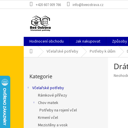
Přejít
+420 607 009 766
info@beeostrava.cz
na
obsah
Hodnocení obchodu
Jak nakupovat
Způsoby
Domů
Včelařské potřeby
Potřeby k úlům
P
Drát
o
Přeskočit
s
Průměr
Kategorie
Neohod
kategorie
t
hodnoce
r
produkt
Včelařské potřeby
a
je
Rámkové přířezy
n
0,0
z
Chov matek
n
5
í
Potřeby na rojení včel
hvězdič
p
Krmení včel
a
Mezistěny a vosk