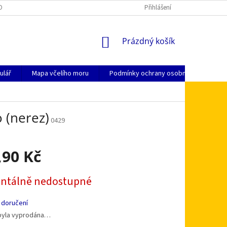
OSOBNÍCH ÚDAJŮ
KDE NÁS NAJDETE
JAK NAKUPOVAT
Přihlášení
ZPŮSO
NÁKUPNÍ
Prázdný košík
KOŠÍK
ulář
Mapa včelího moru
Podmínky ochrany osobních údajů
o (nerez)
0429
,90 Kč
tálně nedostupné
 doručení
byla vyprodána…