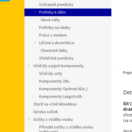
n
Ochranné pomůcky
e
Potřeby k úlům
l
Úlové váhy
Potřeby na rámky
Práce s medem
Léčení a dezinfekce
Chemické látky
Včelařské pomůcky
Včelí úly a jejich komponenty
Popi
Včelí úly sety
Komponenty 39x..
Komponenty Optimal (42x..)
Det
Komponenty Langstroth
Síť
Zboží se včelí tématikou
drá
Výroba svíček
chce
Svíčky z včelího vosku
na n
Přírodní svíčky z včelího vosku
Nere