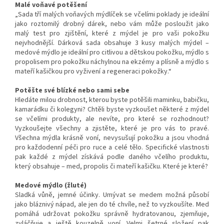
Malé voňavé potěšení
„Sada tří malých voňavých mýdlíček se včelími poklady je ideální
jako roztomilý drobný dárek, nebo vám může posloužit jako
malý test pro zjištění, které z mýdel je pro vaši pokožku
nejvhodnější. Dárková sada obsahuje 3 kusy malých mýdel –
medové mýdlo je ideální pro citlivou a dětskou pokožku, mýdlo s
propolisem pro pokožku náchylnou na ekzémy a plísně a mýdlo s
mateří kašičkou pro vyživení a regeneraci pokožky.“
Potěšte své blízké nebo sami sebe
Hledáte milou drobnost, kterou byste potěšili maminku, babičku,
kamarádku či kolegyni? Chtěli byste vyzkoušet některé z mýdel
se včelími produkty, ale nevíte, pro které se rozhodnout?
Vyzkoušejte všechny a zjistěte, které je pro vás to pravé.
Všechna mýdla krásně voní, nevysušují pokožku a jsou vhodná
pro každodenní péči pro ruce a celé tělo. Specifické vlastnosti
pak každé z mýdel získává podle daného včelího produktu,
který obsahuje – med, propolis či mateří kašičku. Které je které?
Medové mýdlo (žluté)
Sladká vůně, jemné účinky. Umývat se medem možná působí
jako bláznivý nápad, ale jen do té chvíle, než to vyzkoušíte. Med
pomáhá udržovat pokožku správně hydratovanou, zjemňuje,
zvláčňuje a ještě kouzelně voní. Velmi šetrné složení pak