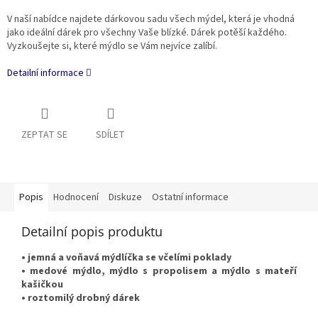
V naší nabídce najdete dárkovou sadu všech mýdel, která je vhodná
jako ideální dárek pro všechny Vaše blízké. Dárek potěší každého.
Vyzkoušejte si, které mýdlo se Vám nejvíce zalíbí.
Detailní informace
ZEPTAT SE
SDÍLET
Popis
Hodnocení
Diskuze
Ostatní informace
Detailní popis produktu
• jemná a voňavá mýdlíčka se včelími poklady
• medové mýdlo, mýdlo s propolisem a mýdlo s mateří
kašičkou
• roztomilý drobný dárek