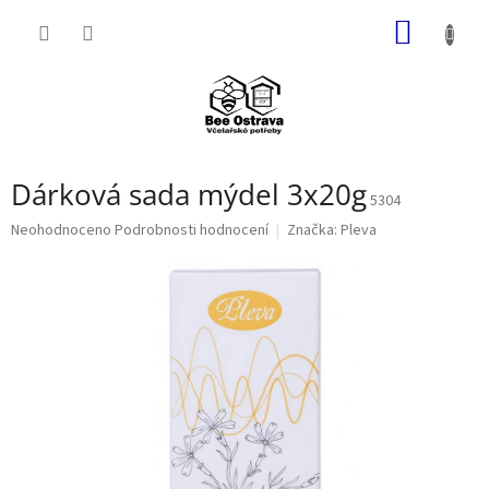
Přejít
NÁKUP
na
obsah
KOŠÍK
Dárková sada mýdel 3x20g
5304
Průměrné
Neohodnoceno
Podrobnosti hodnocení
Značka:
Pleva
hodnocení
produktu
je
0,0
z
5
hvězdiček.