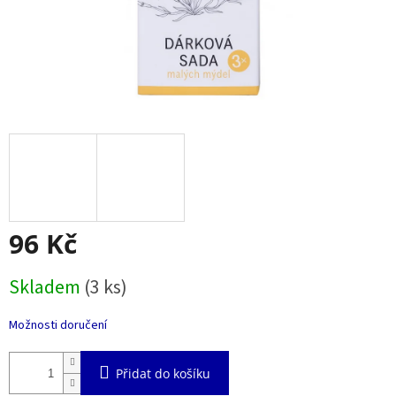
96 Kč
Měrná
Skladem
(3 ks)
cena:
Možnosti doručení
Přidat do košíku