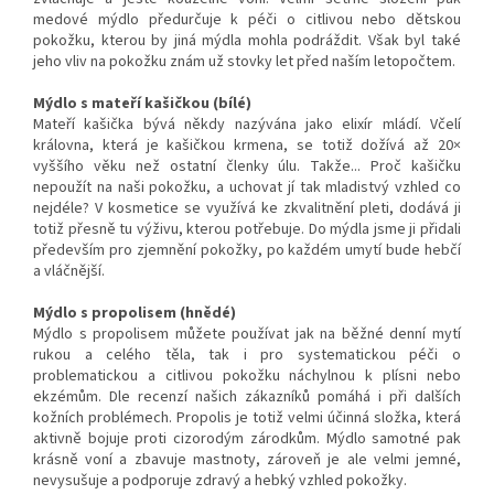
medové mýdlo předurčuje k péči o citlivou nebo dětskou
pokožku, kterou by jiná mýdla mohla podráždit. Však byl také
jeho vliv na pokožku znám už stovky let před naším letopočtem.
Mýdlo s mateří kašičkou (bílé)
Mateří kašička bývá někdy nazývána jako elixír mládí. Včelí
královna, která je kašičkou krmena, se totiž dožívá až 20×
vyššího věku než ostatní členky úlu. Takže... Proč kašičku
nepoužít na naši pokožku, a uchovat jí tak mladistvý vzhled co
nejdéle? V kosmetice se využívá ke zkvalitnění pleti, dodává ji
totiž přesně tu výživu, kterou potřebuje. Do mýdla jsme ji přidali
především pro zjemnění pokožky, po každém umytí bude hebčí
a vláčnější.
Mýdlo s propolisem (hnědé)
Mýdlo s propolisem můžete používat jak na běžné denní mytí
rukou a celého těla, tak i pro systematickou péči o
problematickou a citlivou pokožku náchylnou k plísni nebo
ekzémům. Dle recenzí našich zákazníků pomáhá i při dalších
kožních problémech. Propolis je totiž velmi účinná složka, která
aktivně bojuje proti cizorodým zárodkům. Mýdlo samotné pak
krásně voní a zbavuje mastnoty, zároveň je ale velmi jemné,
nevysušuje a podporuje zdravý a hebký vzhled pokožky.