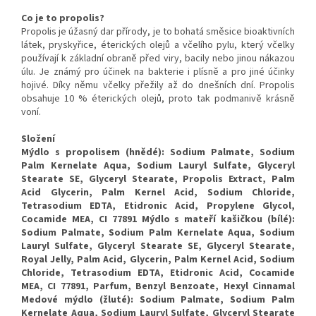
Co je to propolis?
Propolis je úžasný dar přírody, je to bohatá směsice bioaktivních
látek, pryskyřice, éterických olejů a včelího pylu, který včelky
používají k základní obraně před viry, bacily nebo jinou nákazou
úlu. Je známý pro účinek na bakterie i plísně a pro jiné účinky
hojivé. Díky němu včelky přežily až do dnešních dní. Propolis
obsahuje 10 % éterických olejů, proto tak podmanivě krásně
voní.
Složení
Mýdlo s propolisem (hnědé): Sodium Palmate, Sodium
Palm Kernelate Aqua, Sodium Lauryl Sulfate, Glyceryl
Stearate SE, Glyceryl Stearate, Propolis Extract, Palm
Acid Glycerin, Palm Kernel Acid, Sodium Chloride,
Tetrasodium EDTA, Etidronic Acid, Propylene Glycol,
Cocamide MEA, CI 77891 Mýdlo s mateří kašičkou (bílé):
Sodium Palmate, Sodium Palm Kernelate Aqua, Sodium
Lauryl Sulfate, Glyceryl Stearate SE, Glyceryl Stearate,
Royal Jelly, Palm Acid, Glycerin, Palm Kernel Acid, Sodium
Chloride, Tetrasodium EDTA, Etidronic Acid, Cocamide
MEA, CI 77891, Parfum, Benzyl Benzoate, Hexyl Cinnamal
Medové mýdlo (žluté): Sodium Palmate, Sodium Palm
Kernelate Aqua, Sodium Lauryl Sulfate, Glyceryl Stearate