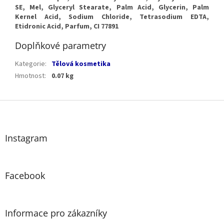
SE, Mel, Glyceryl Stearate, Palm Acid, Glycerin, Palm
Kernel Acid, Sodium Chloride, Tetrasodium EDTA,
Etidronic Acid, Parfum, CI 77891
Doplňkové parametry
Kategorie
:
Tělová kosmetika
Hmotnost
:
0.07 kg
Z
á
p
a
Instagram
t
í
Facebook
Informace pro zákazníky