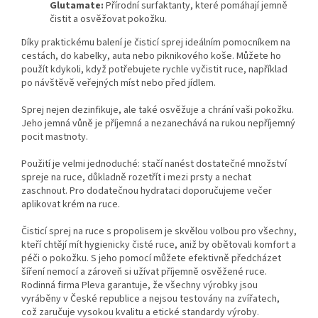
Glutamate:
Přírodní surfaktanty, které pomáhají jemně
čistit a osvěžovat pokožku.
Díky praktickému balení je čisticí sprej ideálním pomocníkem na
cestách, do kabelky, auta nebo piknikového koše. Můžete ho
použít kdykoli, když potřebujete rychle vyčistit ruce, například
po návštěvě veřejných míst nebo před jídlem.
Sprej nejen dezinfikuje, ale také osvěžuje a chrání vaši pokožku.
Jeho jemná vůně je příjemná a nezanechává na rukou nepříjemný
pocit mastnoty.
Použití je velmi jednoduché: stačí nanést dostatečné množství
spreje na ruce, důkladně rozetřít i mezi prsty a nechat
zaschnout. Pro dodatečnou hydrataci doporučujeme večer
aplikovat krém na ruce.
Čisticí sprej na ruce s propolisem je skvělou volbou pro všechny,
kteří chtějí mít hygienicky čisté ruce, aniž by obětovali komfort a
péči o pokožku. S jeho pomocí můžete efektivně předcházet
šíření nemocí a zároveň si užívat příjemně osvěžené ruce.
Rodinná firma Pleva garantuje, že všechny výrobky jsou
vyráběny v České republice a nejsou testovány na zvířatech,
což zaručuje vysokou kvalitu a etické standardy výroby.