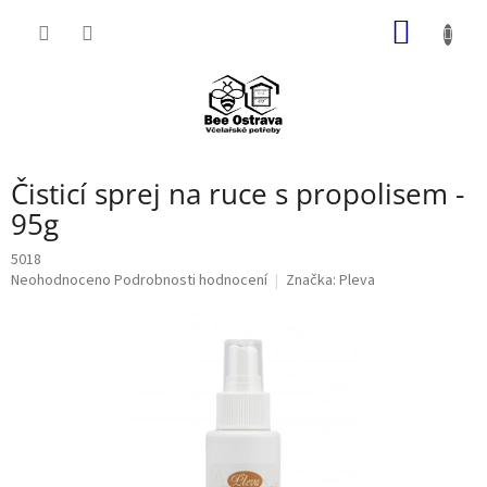
Přejít
NÁKUP
na
obsah
KOŠÍK
Čisticí sprej na ruce s propolisem -
95g
5018
Průměrné
Neohodnoceno
Podrobnosti hodnocení
Značka:
Pleva
hodnocení
produktu
je
0,0
z
5
hvězdiček.