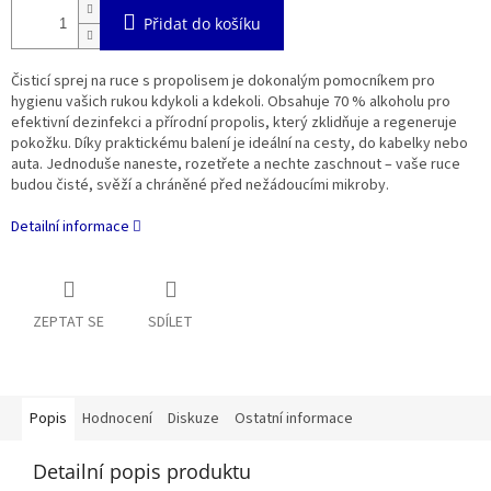
Přidat do košíku
Čisticí sprej na ruce s propolisem je dokonalým pomocníkem pro
hygienu vašich rukou kdykoli a kdekoli. Obsahuje 70 % alkoholu pro
efektivní dezinfekci a přírodní propolis, který zklidňuje a regeneruje
pokožku. Díky praktickému balení je ideální na cesty, do kabelky nebo
auta. Jednoduše naneste, rozetřete a nechte zaschnout – vaše ruce
budou čisté, svěží a chráněné před nežádoucími mikroby.
Detailní informace
ZEPTAT SE
SDÍLET
Popis
Hodnocení
Diskuze
Ostatní informace
Detailní popis produktu