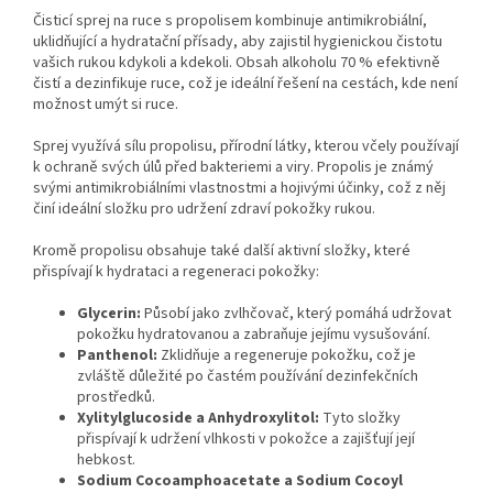
Čisticí sprej na ruce s propolisem kombinuje antimikrobiální,
uklidňující a hydratační přísady, aby zajistil hygienickou čistotu
vašich rukou kdykoli a kdekoli. Obsah alkoholu 70 % efektivně
čistí a dezinfikuje ruce, což je ideální řešení na cestách, kde není
možnost umýt si ruce.
Sprej využívá sílu propolisu, přírodní látky, kterou včely používají
k ochraně svých úlů před bakteriemi a viry. Propolis je známý
svými antimikrobiálními vlastnostmi a hojivými účinky, což z něj
činí ideální složku pro udržení zdraví pokožky rukou.
Kromě propolisu obsahuje také další aktivní složky, které
přispívají k hydrataci a regeneraci pokožky:
Glycerin:
Působí jako zvlhčovač, který pomáhá udržovat
pokožku hydratovanou a zabraňuje jejímu vysušování.
Panthenol:
Zklidňuje a regeneruje pokožku, což je
zvláště důležité po častém používání dezinfekčních
prostředků.
Xylitylglucoside a Anhydroxylitol:
Tyto složky
přispívají k udržení vlhkosti v pokožce a zajišťují její
hebkost.
Sodium Cocoamphoacetate a Sodium Cocoyl