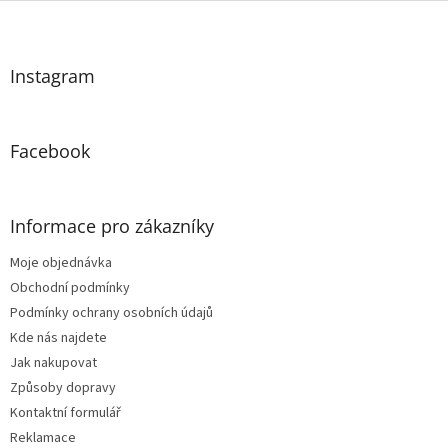
Z
á
p
a
Instagram
t
í
Facebook
Informace pro zákazníky
Moje objednávka
Obchodní podmínky
Podmínky ochrany osobních údajů
Kde nás najdete
Jak nakupovat
Způsoby dopravy
Kontaktní formulář
Reklamace