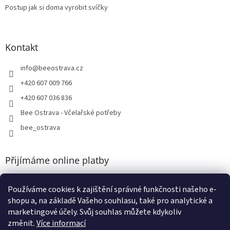
Postup jak si doma vyrobit svíčky
Kontakt
info
@
beeostrava.cz
+420 607 009 766
+420 607 036 836
Bee Ostrava - Včelařské potřeby
bee_ostrava
Přijímáme online platby
Používáme cookies k zajištění správné funkčnosti našeho e-
shopu a, na základě Vašeho souhlasu, také pro analytické a
marketingové účely. Svůj souhlas můžete kdykoliv
změnit.
Více informací