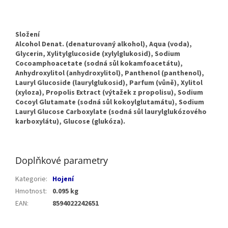
Složení
Alcohol Denat. (denaturovaný alkohol), Aqua (voda),
Glycerin, Xylitylglucoside (xylylglukosid), Sodium
Cocoamphoacetate (sodná sůl kokamfoacetátu),
Anhydroxylitol (anhydroxylitol), Panthenol (panthenol),
Lauryl Glucoside (laurylglukosid), Parfum (vůně), Xylitol
(xyloza), Propolis Extract (výtažek z propolisu), Sodium
Cocoyl Glutamate (sodná sůl kokoylglutamátu), Sodium
Lauryl Glucose Carboxylate (sodná sůl laurylglukózového
karboxylátu), Glucose (glukóza).
Doplňkové parametry
Kategorie
:
Hojení
Hmotnost
:
0.095 kg
EAN
:
8594022242651