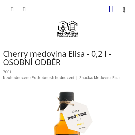
Přejít
NÁKUP
na
obsah
KOŠÍK
Cherry medovina Elisa - 0,2 l -
OSOBNÍ ODBĚR
7001
Průměrné
Neohodnoceno
Podrobnosti hodnocení
Značka:
Medovina Elisa
hodnocení
produktu
je
0,0
z
5
hvězdiček.