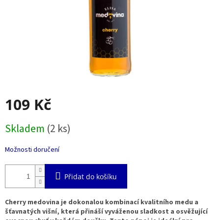
109 Kč
Měrná
Skladem
(2 ks)
cena:
Možnosti doručení
Přidat do košíku
Cherry medovina je dokonalou kombinací kvalitního medu a
šťavnatých višní, která přináší vyváženou sladkost a osvěžující