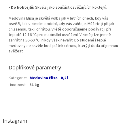
•
Do koktejlů:
Skvělá jako součást osvěžujících koktejlů.
Medovina Elisa je skvělá volba jak v letních dnech, kdy vás
osvěží, tak v zimním období, kdy vás zahřeje. Můžete ji pít jak
chlazenou, tak i ohřátou. V létě doporučujeme podávat ji při
teplotě 12-16 °C pro maximální osvěžení. V zimě ji lze jemně
zahřát na 50-60 °C, nikdy však nevařit. Do studené i teplé
medoviny se skvěle hodí plátek citronu, který jí dodá příjemnou
svěžest.
Doplňkové parametry
Kategorie
:
Medovina Elisa - 0,2 l
Hmotnost
:
31 kg
Z
á
p
a
Instagram
t