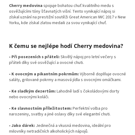
Cherry medovina
spojuje bohatou chuť kvalitního medu s
osvěžujícími tóny šťavnatých višní. Tento vynikající nápoj si
získal uznání na prestižní soutěži Great American IWC 2017 v New
Yorku, kde získal zlatou medaili za svou vynikající chuť.
K čemu se nejlépe hodí Cherry medovina?
•
Při posezeních s přáteli:
Skvělý nápoj pro letní večery s
přáteli díky své osvěžující a ovocné chuti.
•
K ovocným a pikantním pokrmům:
Výborně doplňuje ovocné
saláty, grilované pokrmy a masová jídla s ovocnými omáčkami.
•
Ke sladkým dezertům:
Lahodně ladí s čokoládovými dorty
nebo ovocnými koláči.
•
Ke slavnostním příležitostem:
Perfektní volba pro
narozeniny, svatby a jiné oslavy díky své elegantní chuti.
•
Jako dárek:
Jedinečná a vkusná medovina, ideální pro
milovníky netradičních alkoholických nápojů.