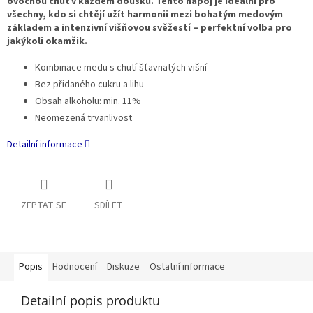
ovocnou chuť v každém doušku. Tento nápoj je ideální pro
všechny, kdo si chtějí užít harmonii mezi bohatým medovým
základem a intenzivní višňovou svěžestí – perfektní volba pro
jakýkoli okamžik.
Kombinace medu s chutí šťavnatých višní
Bez přidaného cukru a lihu
Obsah alkoholu: min. 11%
Neomezená trvanlivost
Detailní informace
ZEPTAT SE
SDÍLET
Popis
Hodnocení
Diskuze
Ostatní informace
Detailní popis produktu