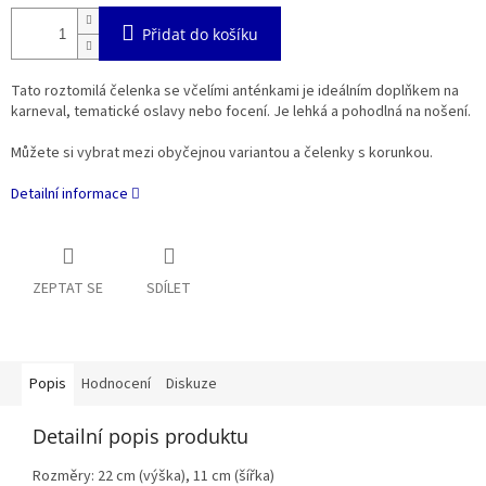
Přidat do košíku
Tato roztomilá čelenka se včelími anténkami je ideálním doplňkem na
karneval, tematické oslavy nebo focení. Je lehká a pohodlná na nošení.
Můžete si vybrat mezi obyčejnou variantou a čelenky s korunkou.
Detailní informace
ZEPTAT SE
SDÍLET
Popis
Hodnocení
Diskuze
Detailní popis produktu
Rozměry:
22 cm (výška),
11 cm (šířka)