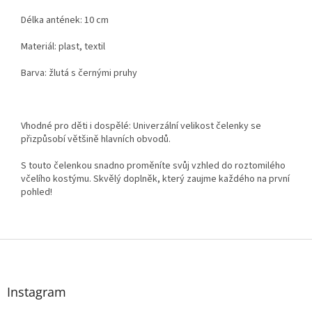
Délka antének: 10 cm
Materiál: plast, textil
Barva: žlutá s černými pruhy
Vhodné pro děti i dospělé: Univerzální velikost čelenky se
přizpůsobí většině hlavních obvodů.
S touto čelenkou snadno proměníte svůj vzhled do roztomilého
včelího kostýmu. Skvělý doplněk, který zaujme každého na první
pohled!
Z
á
p
a
Instagram
t