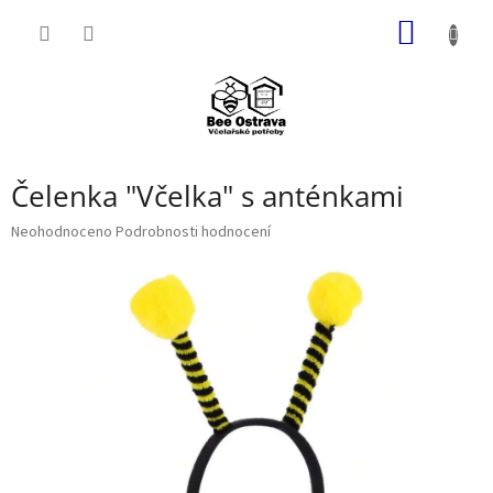
Přejít
NÁKUP
na
obsah
KOŠÍK
Čelenka "Včelka" s anténkami
Průměrné
Neohodnoceno
Podrobnosti hodnocení
hodnocení
produktu
je
0,0
z
5
hvězdiček.